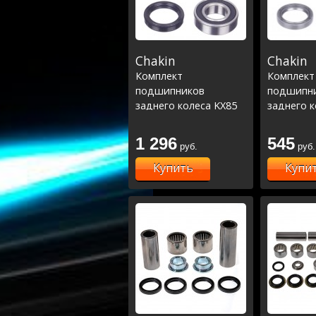
Chakin
Chakin
Комплект
Комплект
подшипников
подшипн
заднего колеса KX85
заднего к
00-23
00-23 Raci
1 296
545
руб.
руб.
Купить
Купи