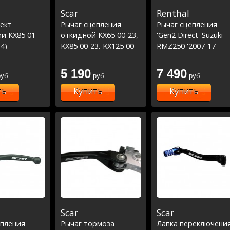
Scar
Renthal
ект
Рычаг сцепления
Рычаг сцепления
и KX85 01-
откидной KX65 00-23,
'Gen2 Direct' Suzuki
14)
KX85 00-23, KX125 00-
RMZ250 '2007-17-
05,KX250 00-04,KXF250
RMZ450 '2005-17
04 / RM-Z250 07-23,
5 190
7 490
уб.
руб.
руб.
RM-Z450 05-23
ть
Купить
Купить
Scar
Scar
епления
Рычаг тормоза
Лапка переключени