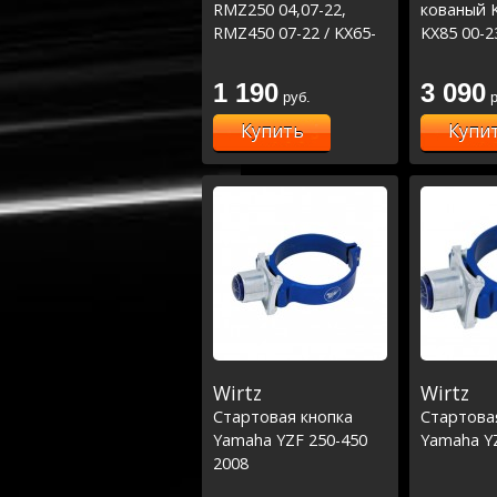
RMZ250 04,07-22,
кованый K
RMZ450 07-22 / KX65-
KX85 00-2
85 00-21, KXF250 04
05,KX250 
04 / RM-Z
1 190
3 090
руб.
р
RM-Z450 
Купить
Купи
Wirtz
Wirtz
Стартовая кнопка
Стартова
Yamaha YZF 250-450
Yamaha YZ
2008