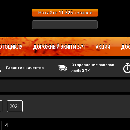
На сайте
11 325
товаров
ОТОЦИКЛУ
ДОРОЖНЫЙ ЭКИП И З/Ч
АКЦИИ
ДОС
Отправление заказов
Гарантия качества
любой ТК
2021
4