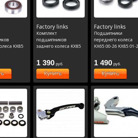
Factory links
Factory links
Комплект
Подшипники
иков
подшипников
переднего колеса
олеса KX85
заднего колеса KX85
KX65 00-26 KX85 01-
ng Line
00-23 (25-1033)
(25-1181)
1 390
1 490
руб.
руб.
ть
Купить
Купить