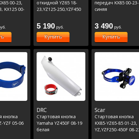
X65 00-23,
откидной YZ65 18-
передач KX85 00-23-
3, KX125 00-
23,YZ125-250,YZF450
синяя
00-04,KXF250
01-07, YZF250 01-06
250 07-23,
/KX65 00-23, KX85 01-
5 190
3 490
уб.
руб.
руб.
05-23
23,KX125-250 00-
08,KXF250-450 04-12
ть
Купить
Купить
/RM85 05-19,RM125-
250 04-08,RMZ250-450
04-23
DRC
Scar
я кнопка
Стартовая кнопка
Стартовая кнопка
-YZF 05-06
Yamaha YZ450F 08-19
KX85-YZ65-85 01-23,
белая
YZ,YZF250-450F 08-2
RR3002T 16-23 синя