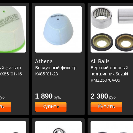
Athena
All Balls
ый фильтр
Воздушный фильтр
Верхний опорный
KX85 '01-16
KX85 '01-23
подшипник Suzuki
RMZ250 '04-06
Kawasaki KX80/85 '98
23/ KX125/KX250 '89-
1 890
2 380
уб.
руб.
руб.
KX250F '04-23 KX450
'06-23 /KLX450R 08-1
ть
Купить
Купить