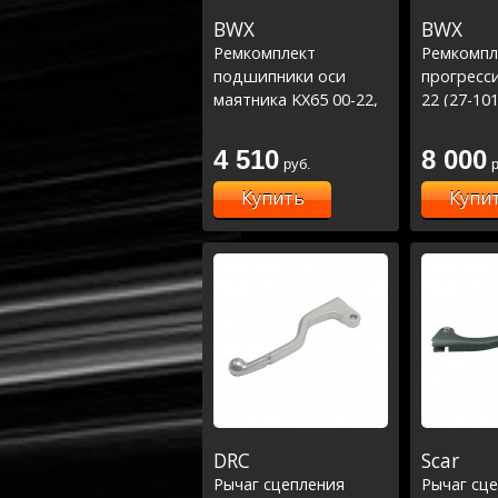
BWX
BWX
Ремкомплект
Ремкомпл
подшипники оси
прогресси
маятника KX65 00-22,
22 (27-10
KX85 01-22, RM65 03-
05 (28-1067)
4 510
8 000
руб.
р
Купить
Купи
DRC
Scar
Рычаг сцепления
Рычаг сц