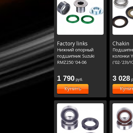
Factory links
Chakin
Нижний опорный
Подшипни
подшипник Suzuki
колонки 
RMZ250 '04-06
('02-'23)/
Kawasaki KX125/250
KX65-85 ('
'98-07 KX250F '04-14
1022)
1 790
3 028
руб.
р
KX450F '06-14 KX65 00-
23 (29-5022)
Купить
Купи