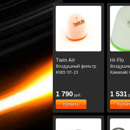
Twin Air
Hi-Flo
Воздушный фильтр
Воздушн
KX85 '01-23
Kawasaki 
1 790
1 531
руб.
р
Купить
Купи