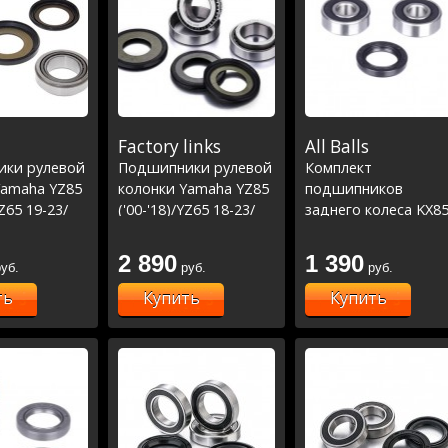
Factory links
All Balls
ки рулевой
Подшипники рулевой
Комплект
Yamaha YZ85
колонки Yamaha YZ85
подшипников
YZ65 19-23/
('00-'18)/YZ65 18-23/
заднего колеса KX8
00-23) (22-
KX65-85 ('00-'14) (22-
00-23
1022)
2 890
1 390
уб.
руб.
руб.
ть
Купить
Купить