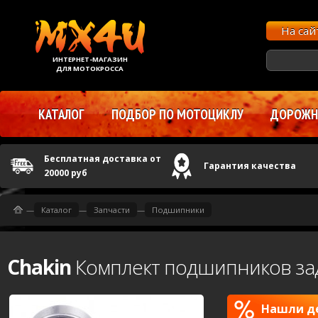
На са
ИНТЕРНЕТ-МАГАЗИН
ДЛЯ МОТОКРОССА
КАТАЛОГ
ПОДБОР ПО МОТОЦИКЛУ
ДОРОЖНЫ
Бесплатная доставка от
Гарантия качества
20000 руб
—
Каталог
—
Запчасти
—
Подшипники
Chakin
Комплект подшипников зад
Нашли де