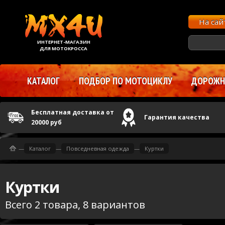
На са
ИНТЕРНЕТ-МАГАЗИН
ДЛЯ МОТОКРОССА
КАТАЛОГ
ПОДБОР ПО МОТОЦИКЛУ
ДОРОЖНЫ
Бесплатная доставка от
Гарантия качества
20000 руб
—
Каталог
—
Повседневная одежда
—
Куртки
Куртки
Всего 2 товара, 8 вариантов