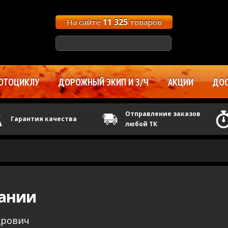
На сайте
11 325
товаров
ОТОЦИКЛУ
ДОРОЖНЫЙ ЭКИП И З/Ч
АКЦИИ
ДОС
Отправление заказов
Гарантия качества
любой ТК
ании
дрович