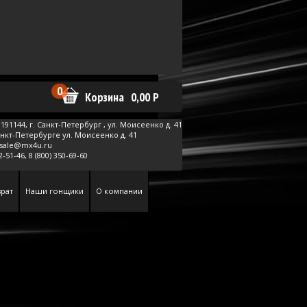
0
Корзина
0,00
Р
191144, г.
Санкт-Петербург
,
ул. Моисеенко д. 41
анкт-Петербурге ул. Моисеенко д. 41
sale@mx4u.ru
62-51-46,
8 (800) 350-69-60
рат
Наши гонщики
О компании