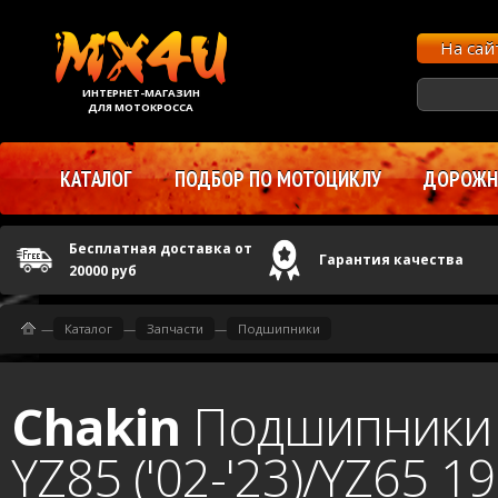
На са
ИНТЕРНЕТ-МАГАЗИН
ДЛЯ МОТОКРОССА
КАТАЛОГ
ПОДБОР ПО МОТОЦИКЛУ
ДОРОЖНЫ
Бесплатная доставка от
Гарантия качества
20000 руб
—
Каталог
—
Запчасти
—
Подшипники
Chakin
Подшипники 
YZ85 ('02-'23)/YZ65 19