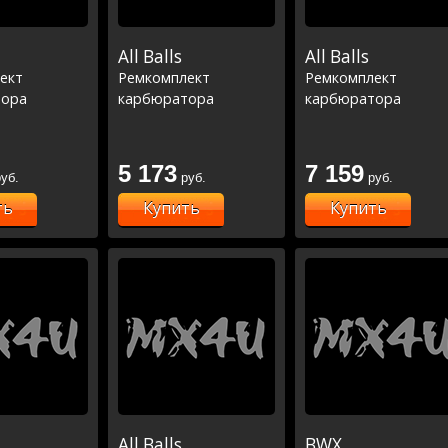
All Balls
All Balls
ект
Ремкомплект
Ремкомплект
тора
карбюратора
карбюратора
5 173
7 159
уб.
руб.
руб.
ть
Купить
Купить
All Balls
BWX