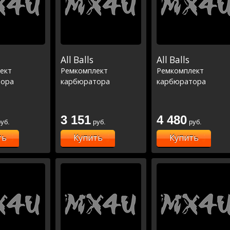
All Balls
All Balls
ект
Ремкомплект
Ремкомплект
тора
карбюратора
карбюратора
3 151
4 480
уб.
руб.
руб.
ть
Купить
Купить