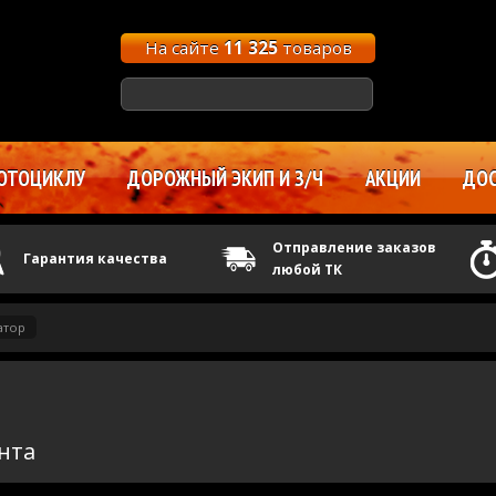
На сайте
11 325
товаров
ОТОЦИКЛУ
ДОРОЖНЫЙ ЭКИП И З/Ч
АКЦИИ
ДОС
Отправление заказов
Гарантия качества
любой ТК
атор
анта