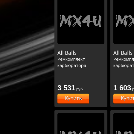
All Balls
All Balls
Ремкомплект
Ремкомпл
карбюратора
карбюра
3 531
1 603
руб.
р
Купить
Купи