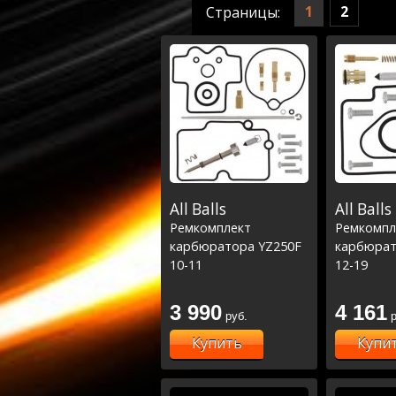
1
2
Страницы:
All Balls
All Balls
Ремкомплект
Ремкомпл
карбюратора YZ250F
карбюрат
10-11
12-19
3 990
4 161
руб.
р
Купить
Купи