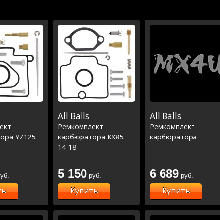
All Balls
All Balls
ект
Ремкомплект
Ремкомплект
ора YZ125
карбюратора KX85
карбюратора
14-18
5 150
6 689
уб.
руб.
руб.
ть
Купить
Купить