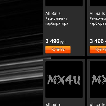
All Balls
All Balls
Ремкомплект
Ремкомпл
карбюратора
карбюра
3 496
3 496
руб.
р
Купить
Купи
All Balls
All Balls