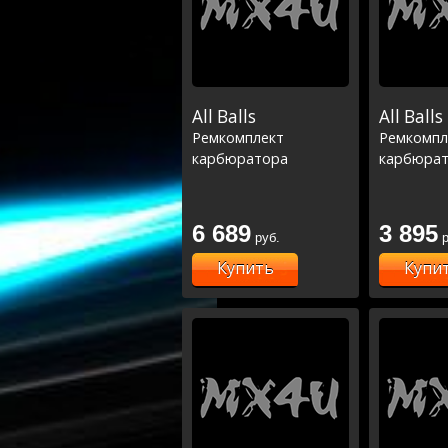
All Balls
All Balls
Ремкомплект
Ремкомпл
карбюратора
карбюра
6 689
3 895
руб.
р
Купить
Купи