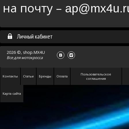
на почту –
ap@mx4u.r
Личный кабинет
2026 ©, shop.MX4U
Все для
мотокросса
Пользовательское
Контакты
Статьи
Бренды
Оплата
соглашения
Карта сайта