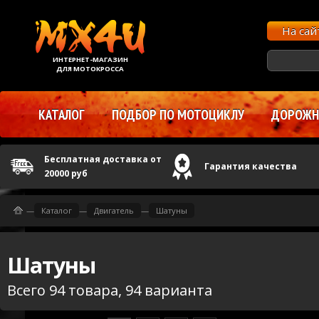
На са
ИНТЕРНЕТ-МАГАЗИН
ДЛЯ МОТОКРОССА
КАТАЛОГ
ПОДБОР ПО МОТОЦИКЛУ
ДОРОЖНЫ
Бесплатная доставка от
Гарантия качества
20000 руб
—
Каталог
—
Двигатель
—
Шатуны
Шатуны
Всего 94 товара, 94 варианта