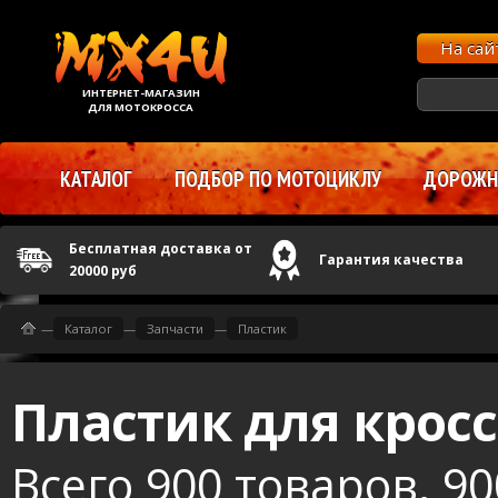
На са
ИНТЕРНЕТ-МАГАЗИН
ДЛЯ МОТОКРОССА
КАТАЛОГ
ПОДБОР ПО МОТОЦИКЛУ
ДОРОЖНЫ
Бесплатная доставка от
Гарантия качества
20000 руб
—
Каталог
—
Запчасти
—
Пластик
Пластик для крос
Всего 900 товаров, 9