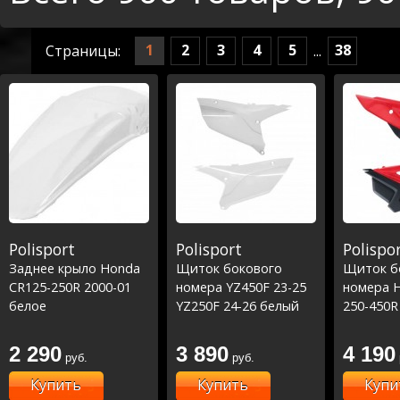
1
2
3
4
5
38
Страницы:
...
Polisport
Polisport
Polispo
Заднее крыло Honda
Щиток бокового
Щиток б
CR125-250R 2000-01
номера YZ450F 23-25
номера 
белое
YZ250F 24-26 белый
250-450R
2 290
3 890
4 190
руб.
руб.
Купить
Купить
Купи