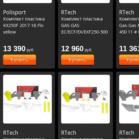
Polisport
RTech
RTech
Комплект пластика
Комплект пластика
Комплект
KX250F 2017-18 Flo
GAS-GAS
Gas-Gas 
yellow
EC/ECF/EX/EXF250-500
450 11 #
2024 чёрно-красный
Original
13 390
12 960
11 36
руб.
руб.
Купить
Купить
Купи
RTech
RTech
RTech