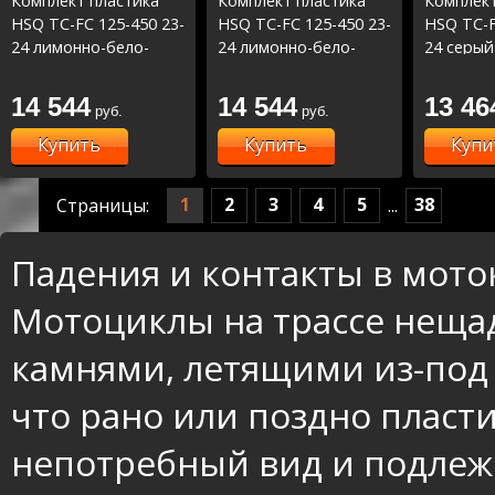
Комплект пластика
Комплект пластика
Комплект
HSQ TC-FC 125-450 23-
HSQ TC-FC 125-450 23-
HSQ TC-F
24 лимонно-бело-
24 лимонно-бело-
24 серый
серый
серый
14 544
14 544
13 46
руб.
руб.
Купить
Купить
Купи
1
2
3
4
5
38
Страницы:
...
Падения и контакты в мото
Мотоциклы на трассе нещад
камнями, летящими из-под к
что рано или поздно пласт
непотребный вид и подлежи