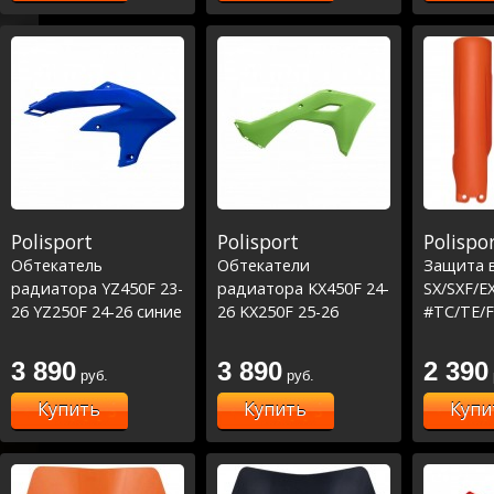
Polisport
Polisport
Polispo
Обтекатель
Обтекатели
Защита 
радиатора YZ450F 23-
радиатора KX450F 24-
SX/SXF/E
26 YZ250F 24-26 синие
26 KX250F 25-26
#TC/TE/F
зеленые
Оранжев
3 890
3 890
2 390
руб.
руб.
Купить
Купить
Купи