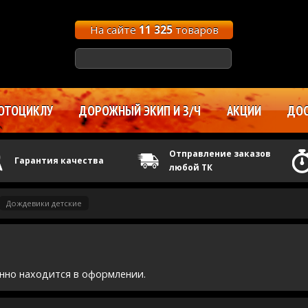
На сайте
11 325
товаров
ОТОЦИКЛУ
ДОРОЖНЫЙ ЭКИП И З/Ч
АКЦИИ
ДОС
Отправление заказов
Гарантия качества
любой ТК
Дождевики детские
нно находится в оформлении.