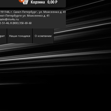
Корзина
0,00
Р
191144, г.
Санкт-Петербург
,
ул. Моисеенко д. 41
анкт-Петербурге ул. Моисеенко д. 41
sale@mx4u.ru
62-51-46,
8 (800) 350-69-60
рат
Наши гонщики
О компании