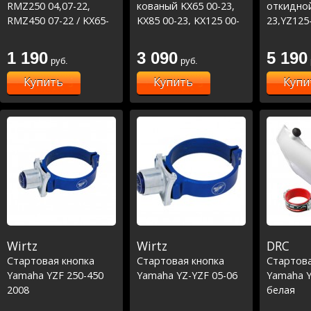
RMZ250 04,07-22,
кованый KX65 00-23,
откидной
RMZ450 07-22 / KX65-
KX85 00-23, KX125 00-
23,YZ125
85 00-21, KXF250 04
05,KX250 00-04,KXF250
01-07, YZ
04 / RM-Z250 07-23,
/KX65 00-
1 190
3 090
5 190
руб.
руб.
RM-Z450 05-23
23,KX125
08,KXF25
Купить
Купить
Купи
/RM85 05
250 04-0
04-23
Wirtz
Wirtz
DRC
Стартовая кнопка
Стартовая кнопка
Стартова
Yamaha YZF 250-450
Yamaha YZ-YZF 05-06
Yamaha Y
2008
белая