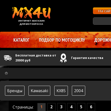
На са
ИНТЕРНЕТ-МАГАЗИН
ДЛЯ МОТОКРОССА
КАТАЛОГ
ПОДБОР ПО МОТОЦИКЛУ
ДОРОЖНЫ
Бесплатная доставка от
Гарантия качества
20000 руб
Бренды
Kawasaki
KX85
2004
1
2
3
4
5
6
Страницы: