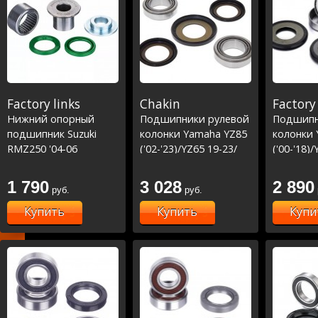
Factory links
Chakin
Factory 
Нижний опорный
Подшипники рулевой
Подшипн
подшипник Suzuki
колонки Yamaha YZ85
колонки 
RMZ250 '04-06
('02-'23)/YZ65 19-23/
('00-'18)
Kawasaki KX125/250
KX65-85 ('00-23) (22-
KX65-85 (
'98-07 KX250F '04-14
1022)
1022)
1 790
3 028
2 890
руб.
руб.
KX450F '06-14 KX65 00-
23 (29-5022)
Купить
Купить
Купи