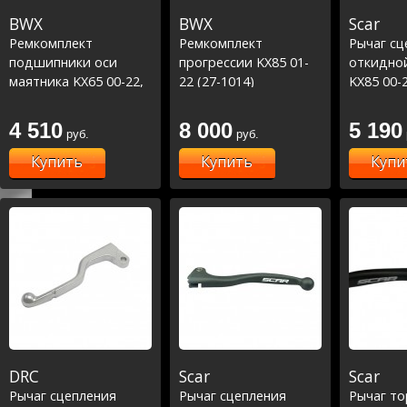
BWX
BWX
Scar
Ремкомплект
Ремкомплект
Рычаг сц
подшипники оси
прогрессии KX85 01-
откидной
маятника KX65 00-22,
22 (27-1014)
KX85 00-2
KX85 01-22, RM65 03-
05,KX250
05 (28-1067)
04 / RM-Z
4 510
8 000
5 190
руб.
руб.
RM-Z450 
Купить
Купить
Купи
DRC
Scar
Scar
Рычаг сцепления
Рычаг сцепления
Рычаг т