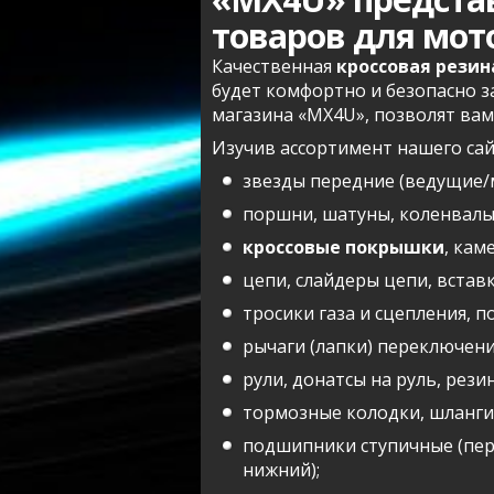
товаров для мот
Качественная
кроссовая резин
будет комфортно и безопасно 
магазина «MX4U», позволят вам
Изучив ассортимент нашего сай
звезды передние (ведущие/м
поршни, шатуны, коленвалы,
кроссовые покрышки
, кам
цепи, слайдеры цепи, вставк
тросики газа и сцепления, 
рычаги (лапки) переключени
рули, донатсы на руль, рези
тормозные колодки, шланги,
подшипники ступичные (пере
нижний);