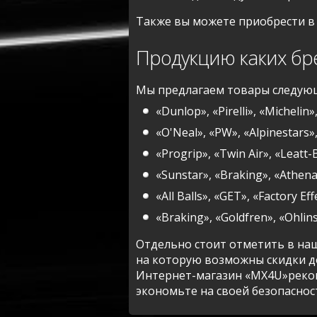
Также вы можете приобрести в
Продукцию каких бр
Мы предлагаем товары следую
«Dunlop», «Pirelli», «Michelin
«O'Neal», «PW», «Alpinestars»
«Progrip», «Twin Air», «Leatt
«Sunstar», «Braking», «Athena
«All Balls», «GET», «Factory E
«Braking», «Goldfren», «Ohlin
Отдельно стоит отметить в н
на которую возможны скидки д
Интернет-магазин «MX4U»реком
экономьте на своей безопаснос