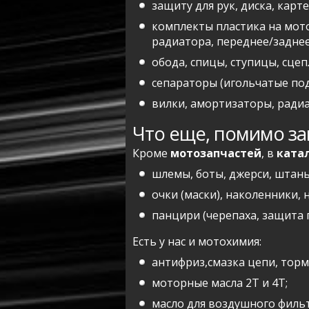
защиту для рук, диска, карте
комплекты пластика на мот
радиатора, переднее/заднее
обода, спицы, ступицы, сце
сепараторы (игольчатые по
вилки, амортизаторы, радиат
Что еще, помимо за
Кроме
мотозапчастей
, в
ката
шлемы, боты, джерси, штаны
очки (маски), наколенники, 
панцири (черепаха, защита 
Есть у нас и мотохимия:
антифриз,смазка цепи, торм
моторные масла 2Т и 4Т;
масло для воздушного филь