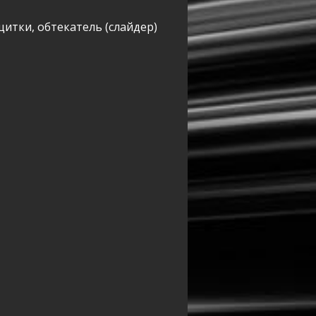
итки, обтекатель (слайдер)