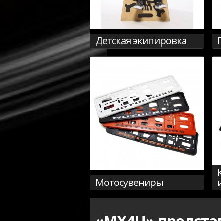
Детская экипировка
Мотосувениры
«MX4U» представ