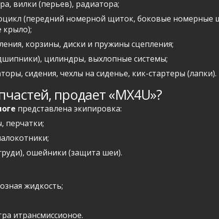
ра, вилки (перьев), радиатора;
оцикл (передний номерной щиток, боковые номерные щ
 крыло);
пления, корзины, диски и пружины сцепления;
дшипники), цилиндры, выхлопные системы;
оры, сидения, чехлы на сиденье, кик-стартеры (лапки).
пчастей, продает «MX4U»?
логе
представлена экипировка:
, перчатки;
налокотники;
груди), ошейники (защита шеи).
озная жидкость;
тра итрансмиссионое.