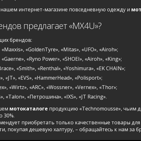
 нашем интернет-магазине повседневную одежду и
мот
ендов предлагает «MX4U»?
щих брендов:
», «Maxxis», «GoldenTyre», «Mitas», «UFO», «Airoh»;
, «Gaerne», «Ryno Power», «SHOEI», «Airoh», «King»;
-Brace», «Smith», «Renthal», «Yoshimura», «EK CHAIN»;
», «JT», «EVS», «HammerHead», «Polisport»;
ffex», «Wirtz», «ARC», «Wossner», «Vernex», «Thor»;
s», «Talon», «Петрошина», «IXS», «JT Racing».
ашем
мотокаталоге
продукцию «Technomousse», чьим ди
о 30%.
ендует приобретать только качественные товары для 
ти, покупая дешевую халтуру, – обращайтесь к нам за 