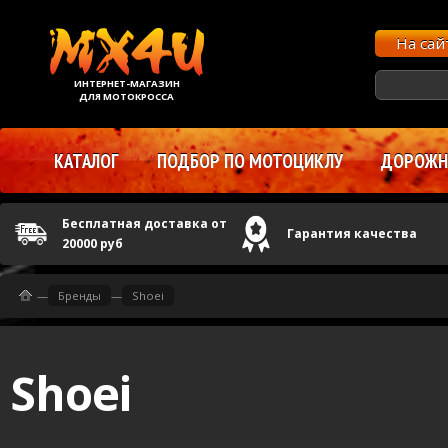
На са
ИНТЕРНЕТ-МАГАЗИН
ДЛЯ МОТОКРОССА
КАТАЛОГ
ПОДБОР ПО МОТОЦИКЛУ
ДОРОЖНЫ
Бесплатная доставка от
Гарантия качества
20000 руб
—
Бренды
—
Shoei
Shoei