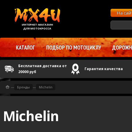
На са
ИНТЕРНЕТ-МАГАЗИН
ДЛЯ МОТОКРОССА
КАТАЛОГ
ПОДБОР ПО МОТОЦИКЛУ
ДОРОЖНЫ
Бесплатная доставка от
Гарантия качества
20000 руб
—
Бренды
—
Michelin
Michelin