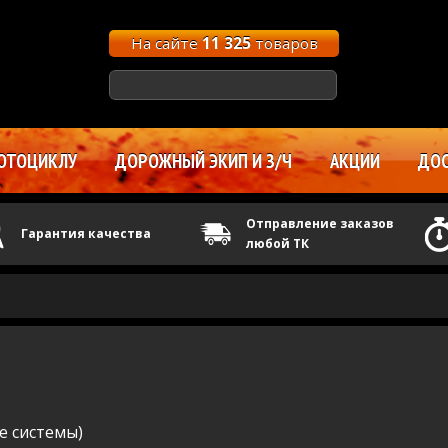
На сайте
11 325
товаров
ОТОЦИКЛУ
ДОРОЖНЫЙ ЭКИП И З/Ч
АКЦИИ
ДОС
Отправление заказов
Гарантия качества
любой ТК
е системы)