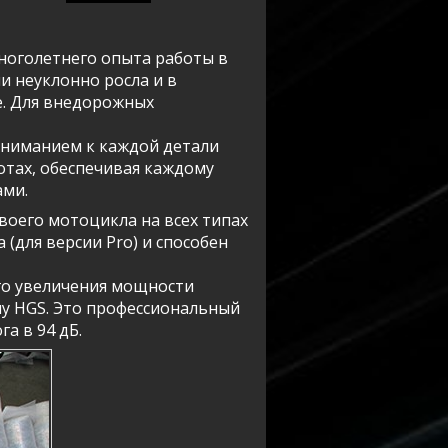
многолетнего опыта работы в
ми неуклонно росла и в
е. Для внедорожных
вниманием к каждой детали
отах, обеспечивая каждому
ами.
оего мотоцикла на всех типах
 (для версии Pro) и способен
го увеличения мощности
у HGS. Это профессиональный
а в 94 дБ.