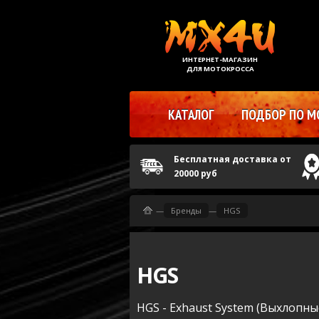
ИНТЕРНЕТ-МАГАЗИН
ДЛЯ МОТОКРОССА
КАТАЛОГ
ПОДБОР ПО М
Бесплатная доставка от
20000 руб
—
Бренды
—
HGS
HGS
HGS - Exhaust System (Выхлопны