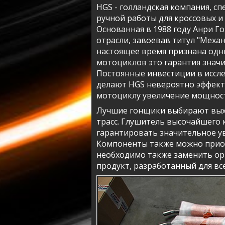
HGS - голландская компания, с
ручной работы для кроссовых и
Основанная в 1988 году Анри Г
отрасли, завоевав титул "Механ
настоящее время признана одн
мотоциклов это гарантия знач
Постоянные инвестиции в иссл
делают HGS невероятно эффекти
мотоциклу увеличение мощнос
Лучшие гонщики выбирают выхл
трасс. Глушитель высочайшего к
гарантировать значительное ув
Компоненты также можно приоб
необходимо также заменить ор
продукт, разработанный для вс