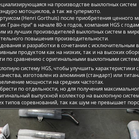
пециализирующаяся на производстве выхлопных систем
 эндуро мотоциклов, а так же супермото.
ортуисом (Henri Gorthuis) после приобретения ценного 
ик Гран-при" в начале 80-х годов, компания HGS с года
им из лучших производителей выхлопных систем в мир
ительного повышения производительности.
едования и разработки в сочетании с исключительным 
вным продуктом как на низких, так и на высоких обор
ти по сравнению с оригинальными выхлопными систем
опную систему HGS, чтобы улучшить характеристики св
ачества, изготовлен из алюминия (стандарт) или титана
еличение мощности на средних частотах.
рести по отдельности, но для получения максимально
игинальный выпускной коллектор на выхлопную систем
ех типов соревнований, так как шум не превышает порог