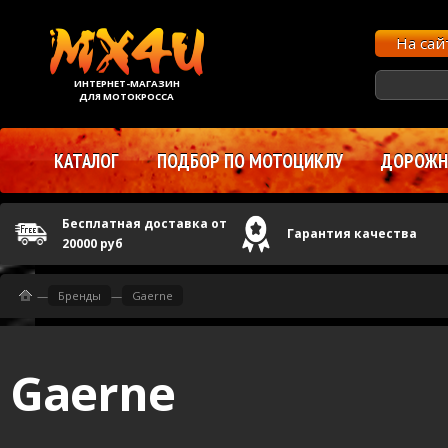
На са
ИНТЕРНЕТ-МАГАЗИН
ДЛЯ МОТОКРОССА
КАТАЛОГ
ПОДБОР ПО МОТОЦИКЛУ
ДОРОЖНЫ
Бесплатная доставка от
Гарантия качества
20000 руб
—
Бренды
—
Gaerne
Gaerne