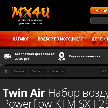
На са
ИНТЕРНЕТ-МАГАЗИН
ДЛЯ МОТОКРОССА
КАТАЛОГ
ПОДБОР ПО МОТОЦИКЛУ
ДОРОЖНЫ
Бесплатная доставка от
Гарантия качества
20000 руб
—
Каталог
—
Запчасти
—
Фильтры
Во
Twin Air
Набор возд
Powerflow KTM SX-F2