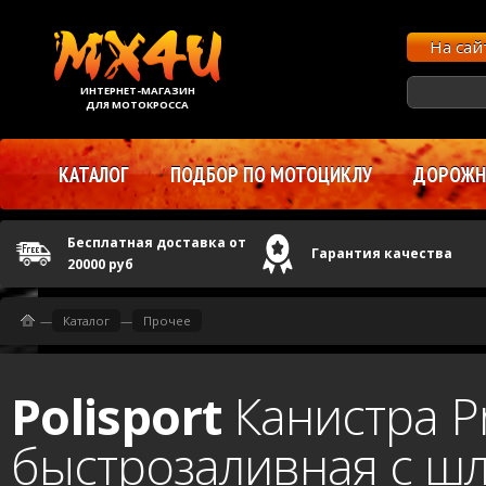
На са
ИНТЕРНЕТ-МАГАЗИН
ДЛЯ МОТОКРОССА
КАТАЛОГ
ПОДБОР ПО МОТОЦИКЛУ
ДОРОЖНЫ
Бесплатная доставка от
Гарантия качества
20000 руб
—
Каталог
—
Прочее
Polisport
Канистра P
быстрозаливная с ш