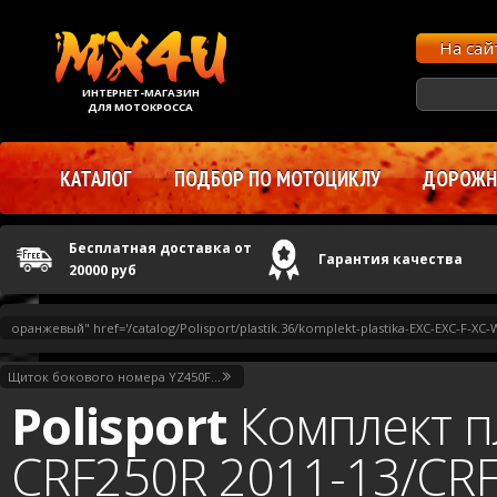
На са
ИНТЕРНЕТ-МАГАЗИН
ДЛЯ МОТОКРОССА
КАТАЛОГ
ПОДБОР ПО МОТОЦИКЛУ
ДОРОЖНЫ
Бесплатная доставка от
Гарантия качества
20000 руб
оранжевый" href='/catalog/Polisport/plastik.36/komplekt-plastika-EXC-EXC-F-XC
—
Каталог
—
Запчасти
—
Пластик
Щиток бокового номера YZ450F...
Polisport
Комплект п
CRF250R 2011-13/CR