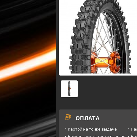
ОПЛАТА
Картой на точке выдаче
На
Наличными на точке выдаче
На