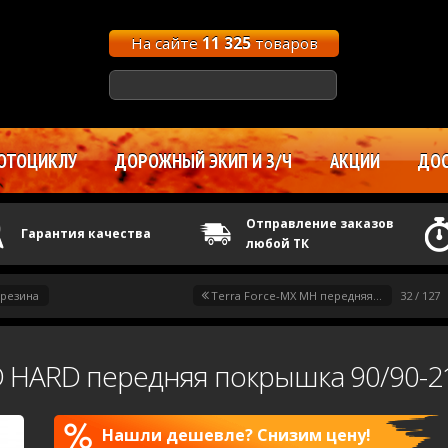
На сайте
11 325
товаров
ОТОЦИКЛУ
ДОРОЖНЫЙ ЭКИП И З/Ч
АКЦИИ
ДОС
Отправление заказов
Гарантия качества
любой ТК
 резина
Terra Force-MX MH передняя...
32 / 127
 HARD передняя покрышка 90/90-2
Нашли дешевле? Снизим цену!