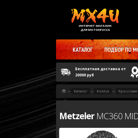
ИНТЕРНЕТ-МАГАЗИН
ДЛЯ МОТОКРОССА
КАТАЛОГ
ПОДБОР ПО М
Бесплатная доставка от
20000 руб
—
Каталог
—
Колёса
—
Кроссовая
Metzeler
MC360 MID