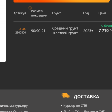
Размер
Артикул
Грунт
Год
Цена
покрышки
+ 77 балло
Средний грунт
2 шт.
7 710
90/90-21
2023+
Р
2900800
Жесткий грунт
ДОСТАВКА
личными курьеру
Курьер по СПб
ложенный платеж
Любая ТК по России и СНГ