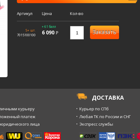
Артикул
Цена
Кол-во
+ 61 балл
5+ шт.
Заказать
6 090
Р
7015100100
ДОСТАВКА
личными курьеру
Курьер по СПб
ложенный платеж
Любая ТК по России и СНГ
 юридического лица
Экспресс службы