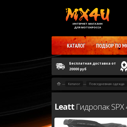
ИНТЕРНЕТ-МАГАЗИН
ДЛЯ МОТОКРОССА
КАТАЛОГ
ПОДБОР ПО М
Бесплатная доставка от
20000 руб
—
Каталог
—
Повседневная одежда
Leatt
Гидропак SPX 4