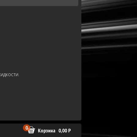
идкости.
0
Корзина
0,00
Р