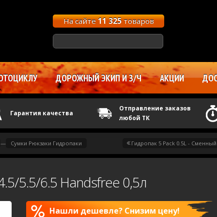
На сайте
11 325
товаров
ОТОЦИКЛУ
ДОРОЖНЫЙ ЭКИП И З/Ч
АКЦИИ
ДОС
Отправление заказов
Гарантия качества
любой ТК
—
Сумки Рюкзаки Гидропаки
Гидропак 5 Pack 0.5L - Сменный.
.5/5.5/6.5 Handsfree 0,5л
Нашли дешевле? Снизим цену!