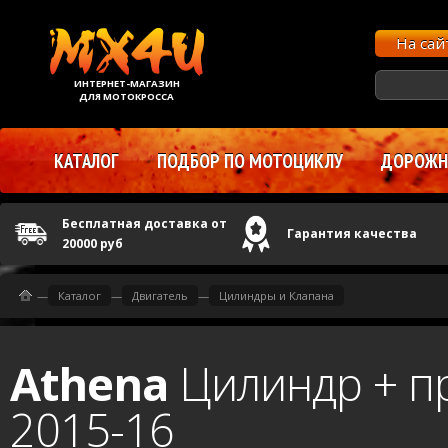
На са
ИНТЕРНЕТ-МАГАЗИН
ДЛЯ МОТОКРОССА
КАТАЛОГ
ПОДБОР ПО МОТОЦИКЛУ
ДОРОЖНЫ
Бесплатная доставка от
Гарантия качества
20000 руб
—
Каталог
—
Двигатель
—
Цилиндры и Клапана
Athena
Цилиндр + пр
2015-16