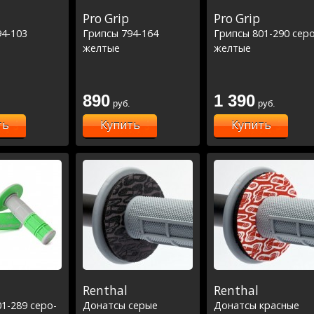
Pro Grip
Pro Grip
94-103
Грипсы 794-164
Грипсы 801-290 серо
желтые
желтые
890
1 390
руб.
руб.
ть
Купить
Купить
Renthal
Renthal
1-289 серо-
Донатсы серые
Донатсы красные