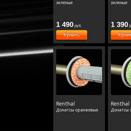
зеленые
зеленые
1 490
1 390
руб.
р
Купить
Купи
Renthal
Renthal
Донатсы оранжевые
Донатсы 