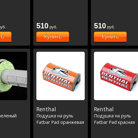
510
510
уб.
руб.
руб.
ть
Купить
Купить
Renthal
Renthal
зеленый
Подушка на руль
Подушка на руль
Fatbar Pad оранжевая
Fatbar Pad красная