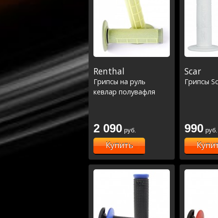
Renthal
Scar
Грипсы на руль
Грипсы Sc
кевлар полувафля
2 090
990
руб.
руб.
Купить
Купи