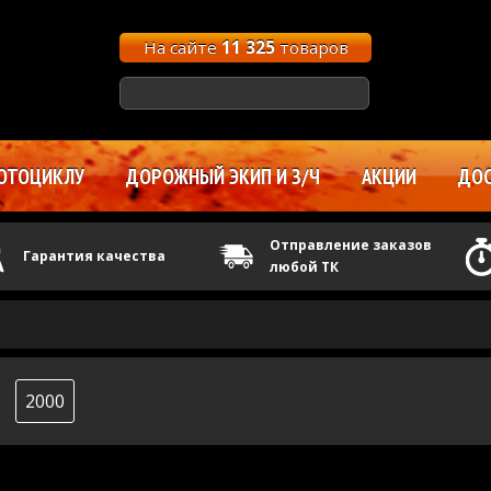
На сайте
11 325
товаров
ОТОЦИКЛУ
ДОРОЖНЫЙ ЭКИП И З/Ч
АКЦИИ
ДОС
Отправление заказов
Гарантия качества
любой ТК
2000