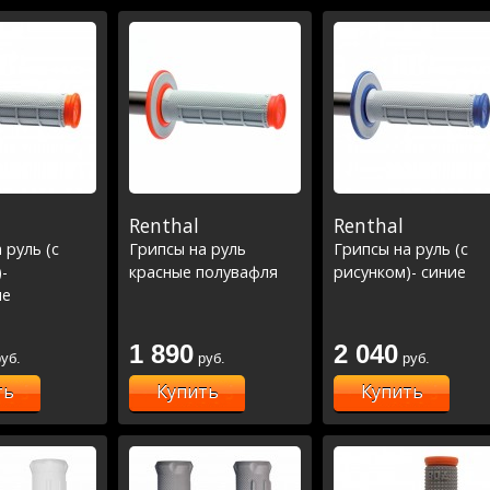
Renthal
Renthal
 руль (с
Грипсы на руль
Грипсы на руль (с
-
красные полувафля
рисунком)- синие
ые
1 890
2 040
уб.
руб.
руб.
ть
Купить
Купить