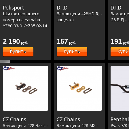
Polisport
D.I.D
D.I.D
Щиток переднего
Замок цепи 428HD RJ -
Замок ц
номера на Yamaha
защелка
G&B FJ -
YZ80 93-01/YZ85 02-14
2 190
157
191
руб.
руб.
руб
Купить
Купить
Купи
CZ Chains
CZ Chains
Renthal
Замок цепи 428 Basic -
Замок цепи 428 MX -
Руль 7/8 