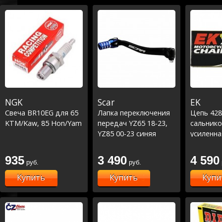
NGK
Scar
EK
Свеча BR10EG для 65
Лапка переключения
Цепь 428
KTM/Kaw, 85 Hon/Yam
передач YZ65 18-23,
сальнико
YZ85 00-23 синяя
усиленна
935
3 490
4 590
руб.
руб.
Купить
Купить
Купи