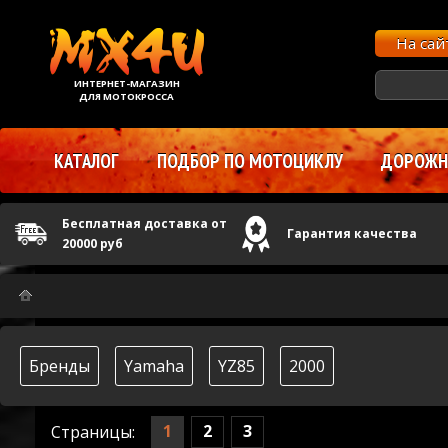
На са
ИНТЕРНЕТ-МАГАЗИН
ДЛЯ МОТОКРОССА
КАТАЛОГ
ПОДБОР ПО МОТОЦИКЛУ
ДОРОЖНЫ
Бесплатная доставка от
Гарантия качества
20000 руб
Бренды
Yamaha
YZ85
2000
1
2
3
Страницы: