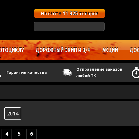
На сайте
11 325
товаров
ОТОЦИКЛУ
ДОРОЖНЫЙ ЭКИП И З/Ч
АКЦИИ
ДОС
Отправление заказов
Гарантия качества
любой ТК
2014
4
5
6