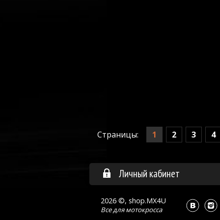
1
2
3
4
Страницы:
Личный кабинет
2026 ©, shop.MX4U
Все для
мотокросса