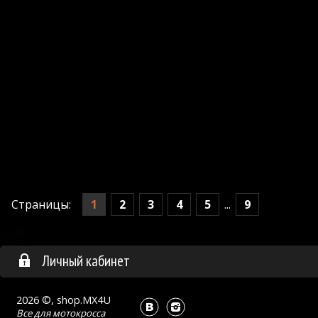
1
2
3
4
5
9
Страницы:
...
Личный кабинет
2026 ©, shop.MX4U
Все для
мотокросса