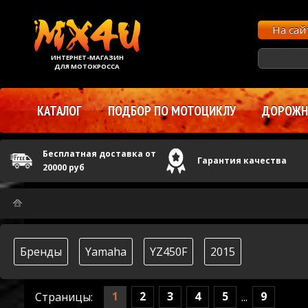
На са
ИНТЕРНЕТ-МАГАЗИН
ДЛЯ МОТОКРОССА
КАТАЛОГ
ПОДБОР ПО МОТОЦИКЛУ
ДОРОЖНЫ
Бесплатная доставка от
Гарантия качества
20000 руб
Бренды
Yamaha
YZ450F
2015
1
2
3
4
5
9
Страницы:
...