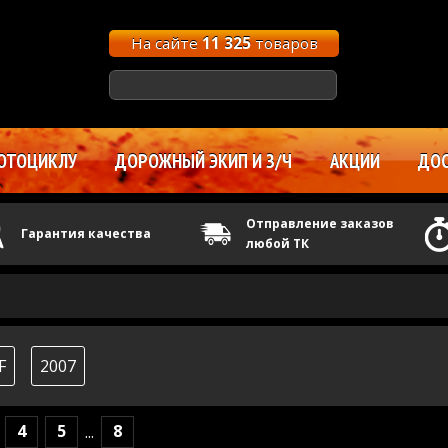
На сайте
11 325
товаров
ОТОЦИКЛУ
ДОРОЖНЫЙ ЭКИП И З/Ч
АКЦИИ
ДОС
Отправление заказов
Гарантия качества
любой ТК
F
2007
4
5
8
...