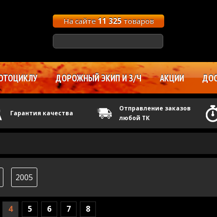
На сайте
11 325
товаров
ОТОЦИКЛУ
ДОРОЖНЫЙ ЭКИП И З/Ч
АКЦИИ
ДОС
Отправление заказов
Гарантия качества
любой ТК
2005
4
5
6
7
8