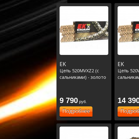
EK
EK
Цепь 520MVXZ2 (с
Цепь 520V
сальниками) - золото
сальникам
9 790
14 39
руб.
Подробнее
Подроб