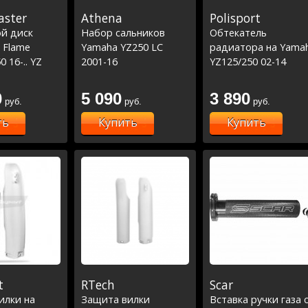
ster
Athena
Polisport
й диск
Набор сальников
Обтекатель
 Flame
Yamaha YZ250 LC
радиатора на Yama
 16-.. YZ
2001-16
YZ125/250 02-14
270mm
0
5 090
3 890
руб.
руб.
руб.
ть
Купить
Купить
t
RTech
Scar
илки на
Защита вилки
Вставка ручки газа 