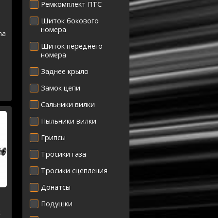
Ремкомплект ПТС
Щиток бокового
номера
ha
Щиток переднего
номера
Заднее крыло
Замок цепи
Сальники вилки
Пыльники вилки
Грипсы
Тросики газа
Тросики сцепления
Донатсы
Подушки
с