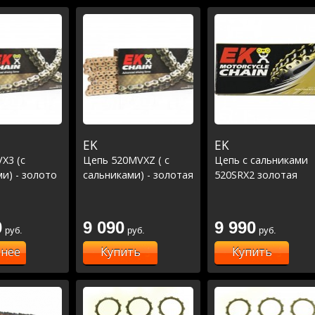
EK
EK
X3 (с
Цепь 520MVXZ ( с
Цепь с сальниками
и) - золото
сальниками) - золотая
520SRX2 золотая
0
9 090
9 990
руб.
руб.
руб.
нее
Купить
Купить