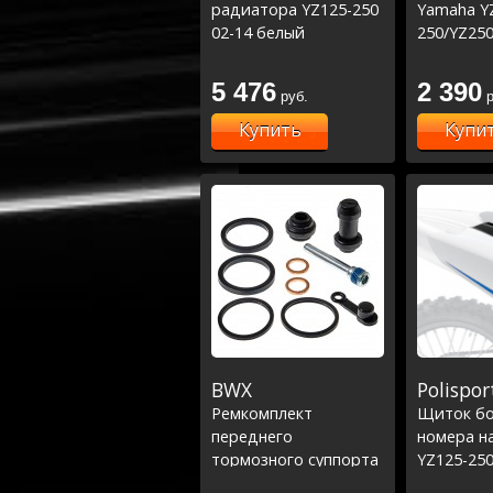
радиатора YZ125-250
Yamaha Y
02-14 белый
250/YZ250
07/WR250
5 476
2 390
руб.
р
Купить
Купи
BWX
Polispor
Ремкомплект
Щиток бо
переднего
номера н
тормозного суппорта
YZ125-250
CR125-250 00-07,