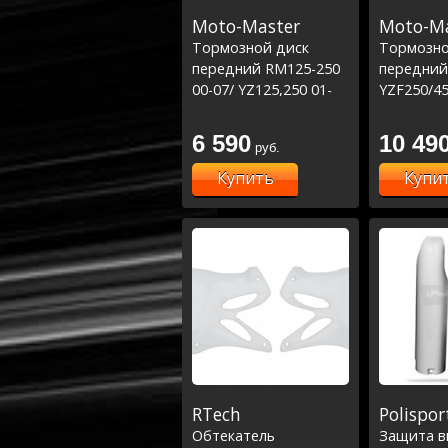
Moto-Master
Moto-Ma
Тормозной диск
Тормозно
передний RM125-250
передний
00-07/ YZ125,250 01-
YZF250/450
16,WRF250 01-
17-.. - Ø
16,WRF450 03-16,
6 590
10 49
руб.
YZF250 02-15,YZF450
03-15 (D250)
Купить
Купи
RTech
Polispor
Обтекатель
Защита в