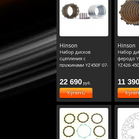
Hinson
Hinson
Набор дисков
Набор ди
сцепления с
феродо 
пружинами YZ450F 07-
YZ426-450
22/YZ250 00-23
16/YZ250 
22 690
11 39
руб.
Купить
Купи