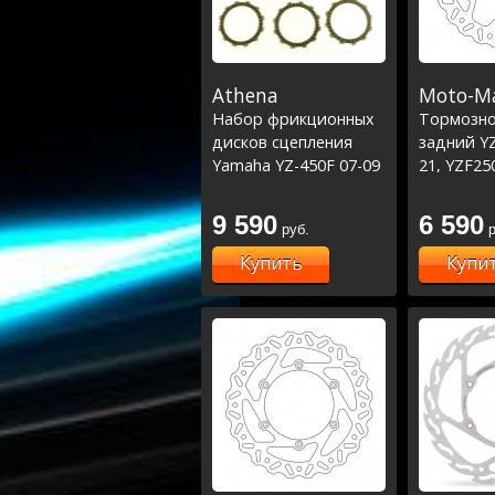
Athena
Moto-Ma
Набор фрикционных
Тормозно
дисков сцепления
задний YZ
Yamaha YZ-450F 07-09
21, YZF25
YZF450 18
450 19-22
9 590
6 590
руб.
р
Купить
Купи