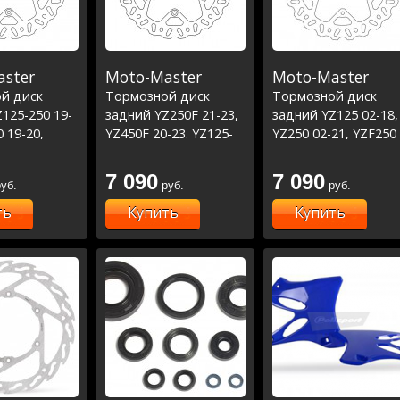
ster
Moto-Master
Moto-Master
й диск
Тормозной диск
Тормозной диск
125-250 19-
задний YZ250F 21-23,
задний YZ125 02-18,
0 19-20,
YZ450F 20-23. YZ125-
YZ250 02-21, YZF250
-19, WRF250-
250 22-23 (D240)
02-18,YZF450 03-17,
(D245)
WRF250 02-18,WRF4
7 090
7 090
уб.
руб.
руб.
03-18(D245)
ть
Купить
Купить