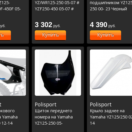
Z125-
YZ/WR125-250 05-07 #
подшипником YZ125
F-450F 05-
YZF250-450 05-07 #
250 00- 23 Черный
F-450F 2005
WRF250 05-19 #
WRF450 05-18 белая
3 302
4 390
уб.
руб.
руб.
ть
Купить
Купить
t
Polisport
Polisport
кового
Щиток переднего
Крыло заднее на
а Yamaha
номера на Yamaha
Yamaha YZ125/250 0
 12-14
YZ125-250 05-
14
14/YZ250F-450F 05-09