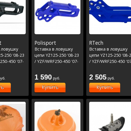
t
Polisport
RTech
в ловушку
Вставка в ловушку
Вставка в ловушку
5-250 '08-23
цепи YZ125-250 '08-23
цепи YZ125-250 '08-
250-450 '07-
/ YZF/WRF250-450 '07-
/ YZF/WRF250-450 '07
23 - Синия
23 синяя
1 590
2 505
уб.
руб.
руб.
ть
Купить
Купить