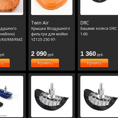
Twin Air
DRC
здушного
Крышка Воздушного
Башмак колеса DRC
(нейлон)
фильтра для мойки
1.60
R/KX/RM/RMZ
YZ125-250 97-
23,YZ250F 01-
13,YZ450F 03-09
2 090
1 360
уб.
руб.
руб.
ть
Купить
Купить