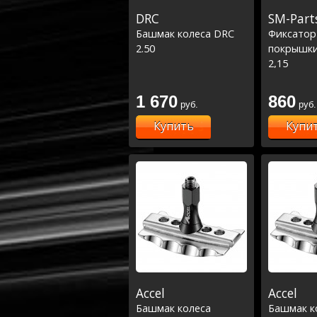
DRC
SM-Part
Башмак колеса DRC
Фиксатор
2.50
покрышки
2,15
1 670
860
руб.
руб.
Купить
Купи
Accel
Accel
Башмак колеса
Башмак к