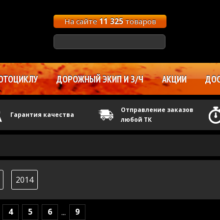
На сайте
11 325
товаров
ОТОЦИКЛУ
ДОРОЖНЫЙ ЭКИП И З/Ч
АКЦИИ
ДОС
Отправление заказов
Гарантия качества
любой ТК
2014
4
5
6
9
...