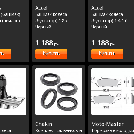
s
Accel
Accel
 (башмак)
Башмак колеса
Башмак колеса
 (нейлон)
(буксатор) 1.85 -
(буксатор) 1.4-1.6 -
Черный
Черный
1 188
1 188
руб.
руб.
ть
Купить
Купить
Chakin
Moto-Master
олеса
Комплект сальников и
Тормозные колодки