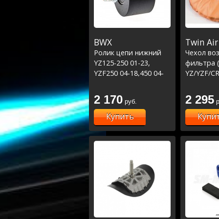
BWX
Twin Air
Ролик цепи нижний
Чехол во
YZ125-250 01-23,
фильтра 
YZF250 04-18,450 04-
YZ/YZF/C
17/CR125 00-07, CR250
00-04,CRF250 04,
2 170
2 295
руб.
р
CRF450 02-04 (79-
5007)
Купить
Купи