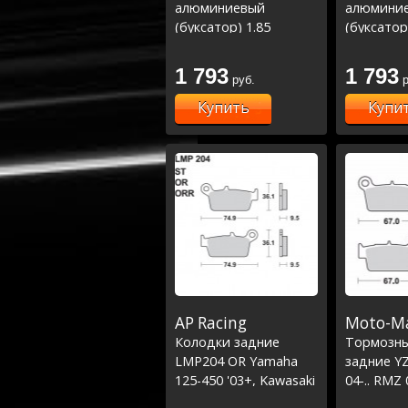
алюминиевый
алюмини
(буксатор) 1.85
(буксатор
1 793
1 793
руб.
р
Купить
Купи
AP Racing
Moto-Ma
Колодки задние
Тормозны
LMP204 OR Yamaha
задние YZ
125-450 '03+, Kawasaki
04-.. RMZ 
KXF250-450, Suzuki
GP