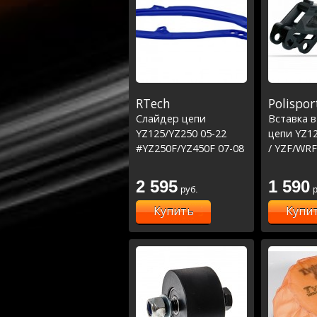
RTech
Polispor
Слайдер цепи
Вставка 
YZ125/YZ250 05-22
цепи YZ12
#YZ250F/YZ450F 07-08
/ YZF/WRF
#WRF450 07-15
23 черная
/WRF250 07-14 Синий
2 595
1 590
руб.
р
Купить
Купи