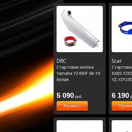
DRC
Scar
Стартовая кнопка
Стартова
Yamaha YZ450F 08-19
KX85-YZ65
белая
YZ,YZF250
RR3002T 1
5 090
6 190
руб.
р
Купить
Купи