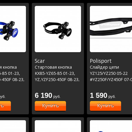
Scar
Polisport
я кнопка
Стартовая кнопка
Слайдер цепи
-85 01-23,
KX85-YZ65-85 01-23,
YZ125/YZ250 05-22
-450F 08-23,
YZ,YZF250-450F 08-23,
#YZ250F/YZ450F 07-
6-23 синяя
RR3002T 16-23 черная
#WRF450 07-15
/WRF250 07-14 черн
6 190
1 590
уб.
руб.
руб.
ть
Купить
Купить