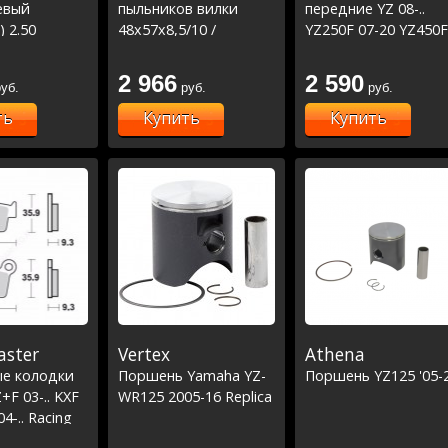
евый
пыльников вилки
передние YZ 08-..
) 2.50
48x57x8,5/10 /
YZ250F 07-20 YZ450F
48x57,5x12 SX,SXF 125-
08-19 Racing
450 17-22 # TC250 10-
2 966
2 590
уб.
руб.
руб.
22, TC125 18-21,
FC250-450 18-22 #
ть
Купить
Купить
EC250 15-19, EC300 13-
19 # YZ,YZF 125-450
04-22 #CRF250 10-14,
CRF450 09-12 # KXF250
04-22, KXF450 07-12 #
RMZ250 04-22, RMZ4
ster
Vertex
Athena
е колодки
Поршень Yamaha YZ-
Поршень YZ125 '05-
+F 03-.. KXF
WR125 2005-16 Replica
04-.. Racing