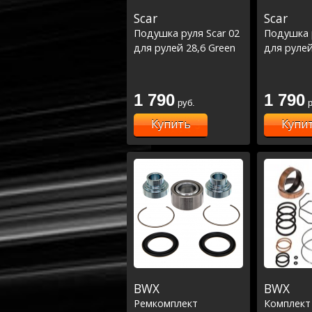
Scar
Scar
Подушка руля Scar 02
Подушка р
для рулей 28,6 Green
для рулей
1 790
1 790
руб.
р
Купить
Купи
BWX
BWX
Ремкомплект
Комплект