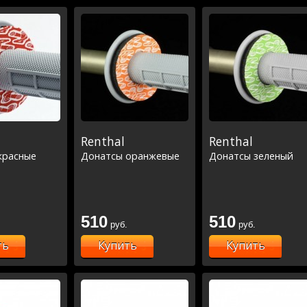
Renthal
Renthal
красные
Донатсы оранжевые
Донатсы зеленый
510
510
руб.
руб.
ть
Купить
Купить