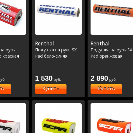
Renthal
Renthal
на руль
Подушка на руль SX
Подушка на руль SX
d красная
Pad бело-синяя
Pad оранжевая
1 530
2 890
уб.
руб.
руб.
ть
Купить
Купить