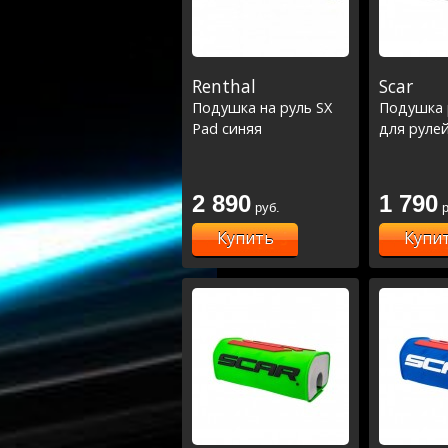
Renthal
Scar
Подушка на руль SX
Подушка р
Pad синяя
для рулей
2 890
1 790
руб.
р
Купить
Купи