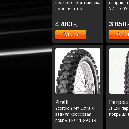
верхнего подшипника
направля
амортизатора
YZ125-05-
YZ125/250 00-22,
16,YZF250
YZF250 01-22,YZF450
17,YZF450
4 483
3 850
руб.
р
03-22 (29-1016)
WR250F 15
06-07, KL
Купить
Купи
18-19 / T
10-13 (38
Pirelli
Петрош
Scorpion MX Extra X
Л-254 пе
задняя кроссовая
покрышка
покрышка 110/90-19