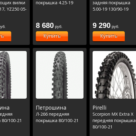
ющих вилки
покрышка 4.25-19
задняя покрышка
17, YZ250 05-
5.00-19 130/90-19
 05-
 05-09,
8 680
9 290
уб.
руб.
руб.
-17 / KX450F
XR450 08-09,
ть
Купить
Купить
C250,TE250
-6068)
ина
Петрошина
Pirelli
редняя
Л-266 передняя
Scorpion MX Extra X
 80/100-21
покрышка 80/100-21
передняя покрышка
80/100-21