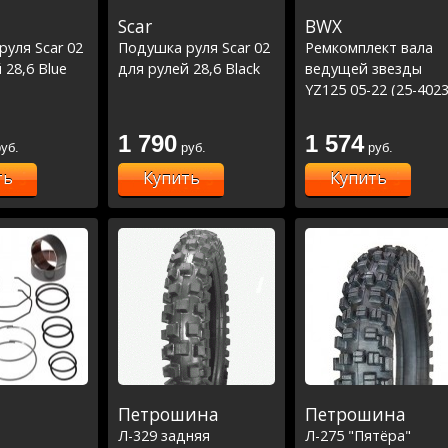
Scar
BWX
уля Scar 02
Подушка руля Scar 02
Ремкомплект вала
 28,6 Blue
для рулей 28,6 Black
ведущей звезды
YZ125 05-22 (25-4023
1 790
1 574
уб.
руб.
руб.
ть
Купить
Купить
Петрошина
Петрошина
Л-329 задняя
Л-275 "Пятёра"