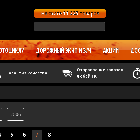
На сайте
11 325
товаров
ОТОЦИКЛУ
ДОРОЖНЫЙ ЭКИП И З/Ч
АКЦИИ
ДОС
Отправление заказов
Гарантия качества
любой ТК
2006
4
5
6
7
8