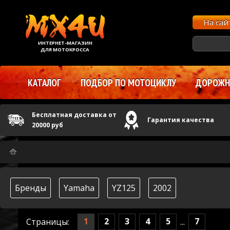
На са
ИНТЕРНЕТ-МАГАЗИН
ДЛЯ МОТОКРОССА
КАТАЛОГ
ПОДБОР ПО МОТОЦИКЛУ
ДОРОЖНЫ
Бесплатная доставка от
Гарантия качества
20000 руб
Бренды
Yamaha
YZ125
2002
1
2
3
4
5
7
Страницы:
...