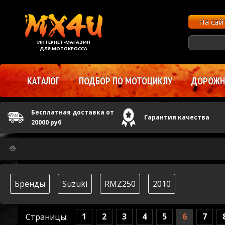
На са
ИНТЕРНЕТ-МАГАЗИН
ДЛЯ МОТОКРОССА
КАТАЛОГ
ПОДБОР ПО МОТОЦИКЛУ
ДОРОЖНЫ
Бесплатная доставка от
Гарантия качества
20000 руб
Бренды
Suzuki
RMZ250
2010
1
2
3
4
5
6
7
Страницы: