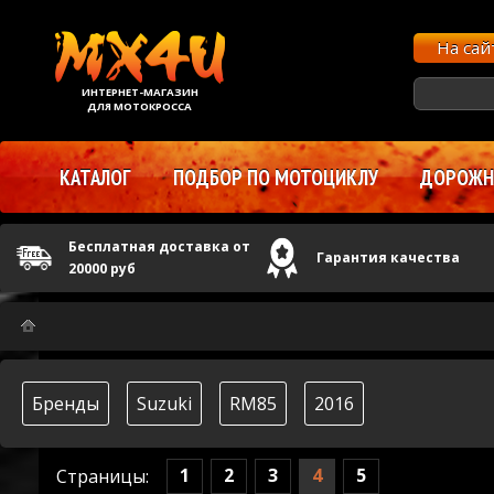
На са
ИНТЕРНЕТ-МАГАЗИН
ДЛЯ МОТОКРОССА
КАТАЛОГ
ПОДБОР ПО МОТОЦИКЛУ
ДОРОЖНЫ
Бесплатная доставка от
Гарантия качества
20000 руб
Бренды
Suzuki
RM85
2016
1
2
3
4
5
Страницы: