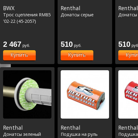
BWX
Renthal
Renthal
Трос сцепления RM85
Донатсы серые
Донатсы
'02-22 (45-2057)
2 467
510
510
руб.
руб.
руб
Купить
Купить
Купи
Renthal
Renthal
Renthal
Донатсы зеленый
Подушка на руль
Подушка 