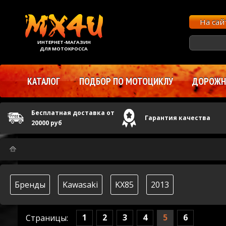
На са
ИНТЕРНЕТ-МАГАЗИН
ДЛЯ МОТОКРОССА
КАТАЛОГ
ПОДБОР ПО МОТОЦИКЛУ
ДОРОЖНЫ
Бесплатная доставка от
Гарантия качества
20000 руб
Бренды
Kawasaki
KX85
2013
1
2
3
4
5
6
Страницы: