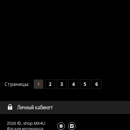
1
2
3
4
5
6
Страницы:
Личный кабинет
2026 ©, shop.MX4U
Все для
мотокросса