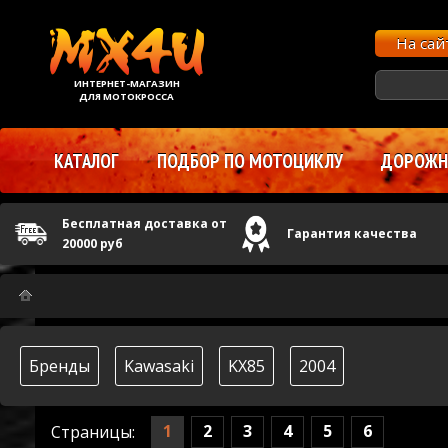
На са
ИНТЕРНЕТ-МАГАЗИН
ДЛЯ МОТОКРОССА
КАТАЛОГ
ПОДБОР ПО МОТОЦИКЛУ
ДОРОЖНЫ
Бесплатная доставка от
Гарантия качества
20000 руб
Бренды
Kawasaki
KX85
2004
1
2
3
4
5
6
Страницы: