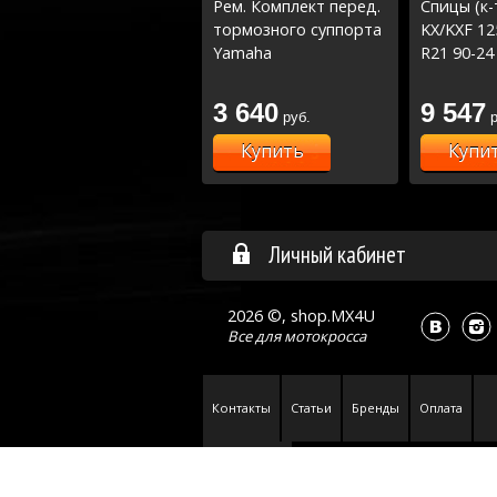
Рем. Комплект перед.
Спицы (к-
тормозного суппорта
KX/KXF 1
Yamaha
R21 90-24
3 640
9 547
руб.
р
Купить
Купи
Личный кабинет
2026 ©, shop.MX4U
Все для
мотокросса
Контакты
Статьи
Бренды
Оплата
Карта сайта