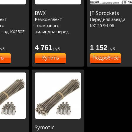
BWX
JT Sprockets
ект
Ремкомплект
Передняя звезда
го
тормозного
KX125 94-06
 зад KX250F
цилиндра перед
50F 06-23
Kawasaki KX65 00-
23,Yamaha YZ250F 07-
4 761
1 152
уб.
руб.
руб.
23,YZ450 08-23 (18-
1010)
ть
Купить
Подробнее
Symotic