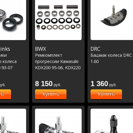
links
BWX
DRC
ики
Ремкомплект
Башмак колеса DRC
о колеса
прогрессии Kawasaki
1.60
 93-07
KDX200 95-06, KDX220
-18 KX450F
97-05, KX125 94-97,
-1079)
KX250 94-97 (27-1036)
8 150
1 360
уб.
руб.
руб.
ть
Купить
Купить