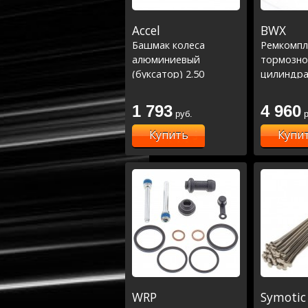
Accel
BWX
Башмак колеса
Ремкомпл
алюминиевый
тормозно
(буксатор) 2.50
цилиндра
04-23,KX4
(18-1007)
1 793
4 960
руб.
р
Купить
Купи
WRP
Symotic