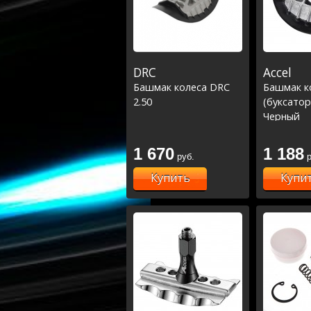
DRC
Accel
Башмак колеса DRC
Башмак к
2.50
(буксатор)
Черный
1 670
1 188
руб.
р
Купить
Купи