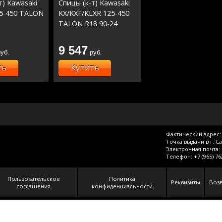
т) Kawasaki
Спицы (к-т) Kawasaki
25-450 TALON
KX/KXF/KLXR 125-450
TALON R18 90-24
9 547
уб.
руб.
ть
Купить
Фактический адрес: 
Точка выдачи в г. С
Электронная почта:
Телефон:
+7 (965) 7
Пользовательское
Политика
Реквизиты
Возв
соглашения
конфиденциальности