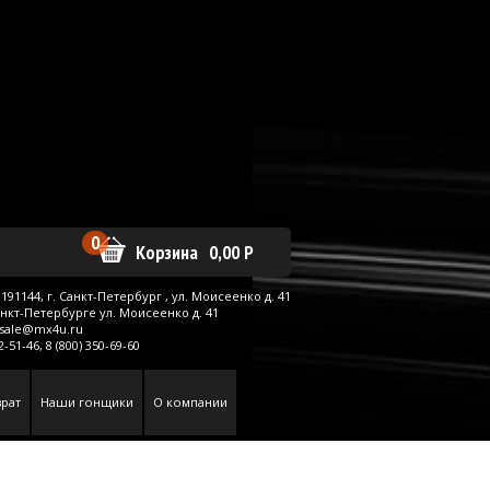
0
Корзина
0,00
Р
191144, г.
Санкт-Петербург
,
ул. Моисеенко д. 41
анкт-Петербурге ул. Моисеенко д. 41
sale@mx4u.ru
62-51-46,
8 (800) 350-69-60
рат
Наши гонщики
О компании