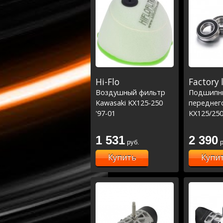
Hi-Flo
Factory 
Воздушный фильтр
Подшипн
Kawasaki KX125-250
переднег
'97-01
KX125/250
KX250F 04
06-18 (25
1 531
2 390
руб.
р
Купить
Купи