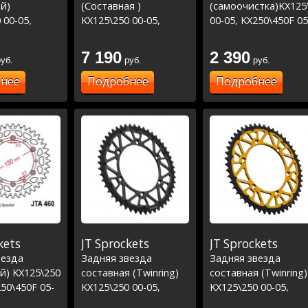
й)
(Составная )
(самоочистка)KX125
 00-05,
KX125\250 00-05,
00-05, KX250\450F 05
F 05-22,
KX250\450F 05-23,
23, RMZ250 04-06
-06 -
RMZ250 04-06 -
7 190
2 390
уб.
руб.
руб.
серебро
нее
Подробнее
Подробнее
kets
JT Sprockets
JT Sprockets
везда
Задняя звезда
Задняя звезда
й) KX125\250
составная (Twinring)
составная (Twinring)
250\450F 05-
KX125\250 00-05,
KX125\250 00-05,
0 04-06
KX250\450F 05-23,
KX250\450F 05-23,