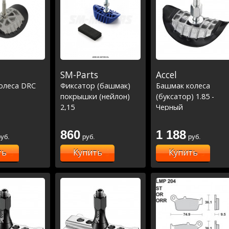
SM-Parts
Accel
олеса DRC
Фиксатор (башмак)
Башмак колеса
покрышки (нейлон)
(буксатор) 1.85 -
2,15
Черный
860
1 188
уб.
руб.
руб.
ть
Купить
Купить