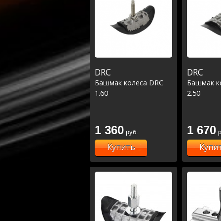
DRC
DRC
Башмак колеса DRC
Башмак к
1.60
2.50
1 360
1 670
руб.
р
Купить
Купи