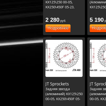
KX125\250 00-05,
(Алюмини
KX250\450F 05-23,
KX125\250
RMZ250 04-06
KX250\450
RMZ250 04
2 280
5 190
руб.
р
серебро
Подробнее
Подроб
JT Sprockets
JT Sproc
Задняя звезда
Задняя з
(алюминий) KX125\250
(алюмини
00-05, KX250\450F 05-
00-05, KX
23, RMZ250 04-06
23, RMZ25