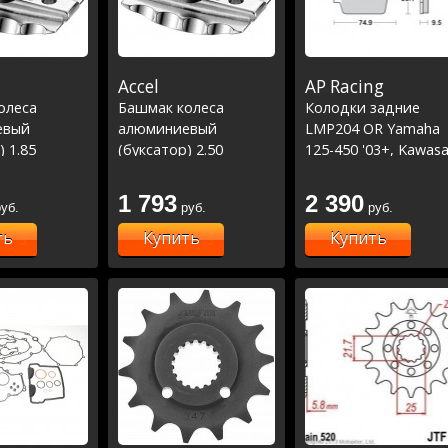
Accel
AP Racing
олеса
Башмак колеса
Колодки задние
евый
алюминиевый
LMP204 OR Yamaha
) 1.85
(буксатор) 2.50
125-450 '03+, Kawasa
KXF250-450, Suzuki
RMZ250-450
1 793
2 390
уб.
руб.
руб.
ть
Купить
Купить