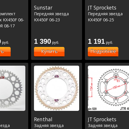
Sunstar
JT Sprockets
омплект
Передняя звезда
Передняя звезда
 KX450F 06-
KX450F 06-23
KX450F 06-25
R 08-17
0
1 390
1 191
руб.
руб.
руб.
ть
Купить
Подробнее
Renthal
JT Sprockets
везда
Задняя звезда
Задняя звезда