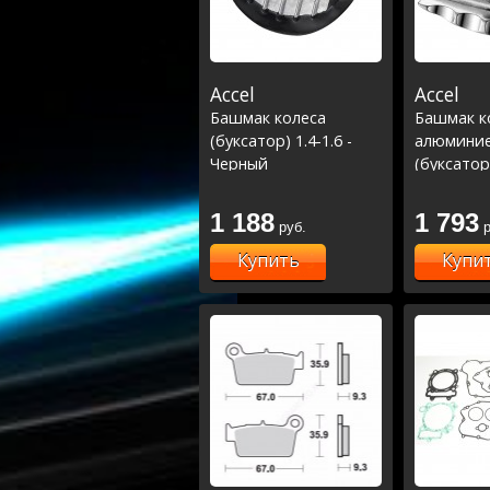
Accel
Accel
Башмак колеса
Башмак к
(буксатор) 1.4-1.6 -
алюмини
Черный
(буксатор
1 188
1 793
руб.
р
Купить
Купи