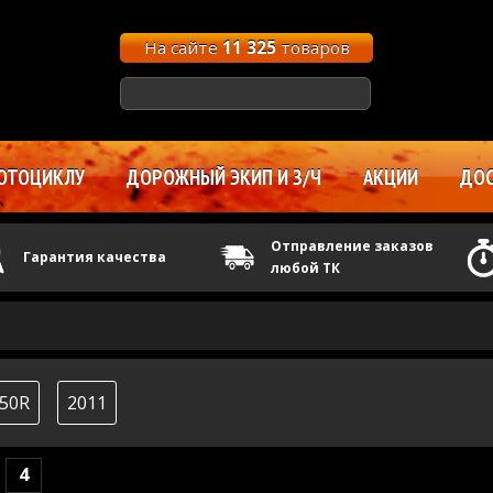
На сайте
11 325
товаров
ОТОЦИКЛУ
ДОРОЖНЫЙ ЭКИП И З/Ч
АКЦИИ
ДОС
Отправление заказов
Гарантия качества
любой ТК
50R
2011
4