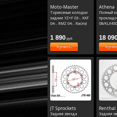
Moto-Master
Athena
Тормозные колодки
Полный к
задние YZ+F 03-.. KXF
прокладок
04-.. RMZ 04-.. Racing
08/KLX450
GP
1 890
18 09
руб.
Купить
Купи
JT Sprockets
Renthal
Задняя звезда
Задняя з