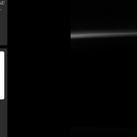
\250
-