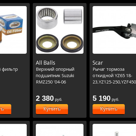
All Balls
Scar
 фильтр
Верхний опорный
Рычаг тормоза
подшипник Suzuki
откидной YZ65 18-
RMZ250 '04-06
23,YZ125-250,YZF450
Kawasaki KX80/85 '98-
01-07, YZF250 01-06
23/ KX125/KX250 '89-07
/KX65 00-23, KX85 01
2 380
5 190
руб.
руб.
KX250F '04-23 KX450F
23,KX125-250 00-
'06-23 /KLX450R 08-19
08,KXF250-450 04-12
ть
Купить
Купить
/RM85 05-19,RM125-
250 04-08,RMZ250-4
04-23