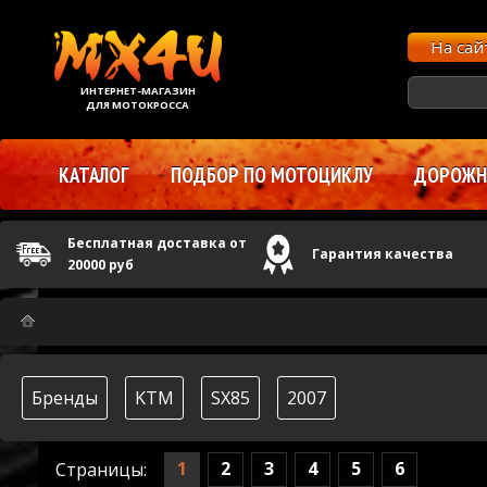
На са
ИНТЕРНЕТ-МАГАЗИН
ДЛЯ МОТОКРОССА
КАТАЛОГ
ПОДБОР ПО МОТОЦИКЛУ
ДОРОЖНЫ
Бесплатная доставка от
Гарантия качества
20000 руб
Бренды
KTM
SX85
2007
1
2
3
4
5
6
Страницы: