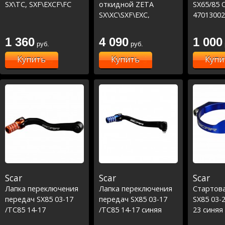
SX\TC, SXF\EXCF\FC
откидной ZETA
SX65/85
SX\XC\SXF\EXC,
47013002
TE\FC\FE - FP-M
Выжим под 3 пальца
1 360
4 090
1 000
руб.
руб.
Купить
Купить
Купи
Scar
Scar
Scar
Лапка переключения
Лапка переключения
Стартова
передач SX85 03-17
передач SX85 03-17
SX85 03-2
/TC85 14-17
/TC85 14-17 синяя
23 синяя
оранжевая