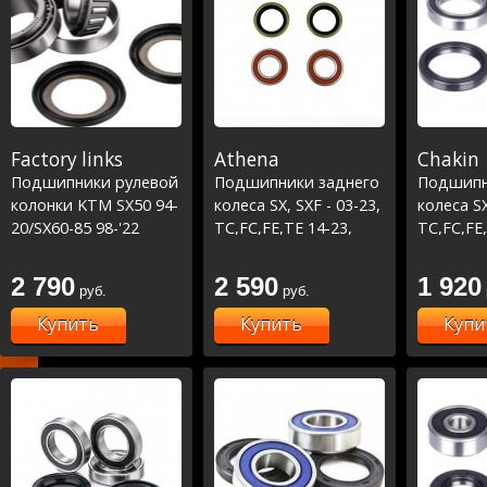
Factory links
Athena
Chakin
Подшипники рулевой
Подшипники заднего
Подшипн
колонки KTM SX50 94-
колеса SX, SXF - 03-23,
колеса SX
20/SX60-85 98-'22
TC,FC,FE,TE 14-23,
TC,FC,FE,
/TC85 14-17 (22-1047)
MC,MCF,EC,ECF 21-23
MC,MCF,E
2 790
2 590
1 920
руб.
руб.
Купить
Купить
Купи