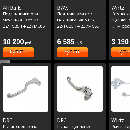
All Balls
BWX
Wirtz
Подшипники оси
Подшипники оси
Комплек
маятника SX85 03-
маятника SX85 03-
сцеплени
22/TC85 14-22 /MC85
22/TC85 14-22 /MC85
KTM ора
21-22
21-22
10 200
6 585
3 190
руб.
руб.
Купить
Купить
Купи
DRC
DRC
Wirtz
Рычаг сцепления
Рычаг сцепления
Рычаг т