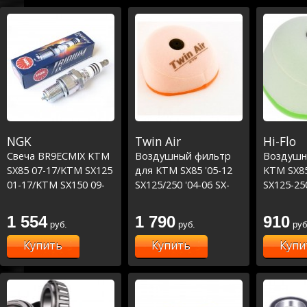
NGK
Twin Air
Hi-Flo
Свеча BR9ECMIX KTM
Воздушный фильтр
Воздушн
SX85 07-17/KTM SX125
для KTM SX85 '05-12
KTM SX85
01-17/KTM SX150 09-
SX125/250 '04-06 SX-
SX125-250
17
F250 '05-07 SX-F450
F250 '05-
'03-06
1 554
1 790
910
руб.
руб.
руб
Купить
Купить
Купи