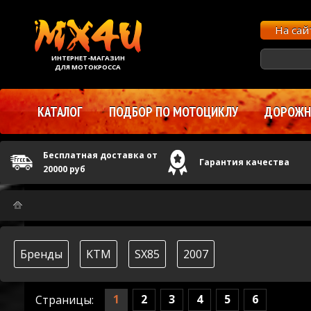
На са
ИНТЕРНЕТ-МАГАЗИН
ДЛЯ МОТОКРОССА
КАТАЛОГ
ПОДБОР ПО МОТОЦИКЛУ
ДОРОЖНЫ
Бесплатная доставка от
Гарантия качества
20000 руб
Бренды
KTM
SX85
2007
1
2
3
4
5
6
Страницы: