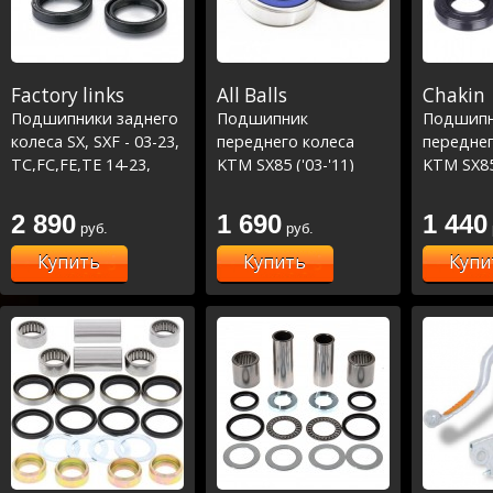
Factory links
All Balls
Chakin
Подшипники заднего
Подшипник
Подшип
колеса SX, SXF - 03-23,
переднего колеса
переднег
TC,FC,FE,TE 14-23,
KTM SX85 ('03-'11)
KTM SX85 
MC,MCF,EC,ECF 21-23
(25-1273)
2 890
1 690
1 440
руб.
руб.
Купить
Купить
Купи