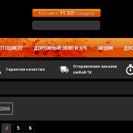
На сайте
11 325
товаров
ОТОЦИКЛУ
ДОРОЖНЫЙ ЭКИП И З/Ч
АКЦИИ
ДОС
Отправление заказов
Гарантия качества
любой ТК
2006
4
5
6