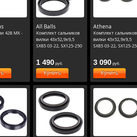
ns
All Balls
Athena
и 428 MX -
Комплект сальников
Комплект сальников
вилки 43x52,9x9,5
вилки 43x52,9x9,5
SX85 03-22, SX125-250
SX85 03-22, SX125-25
01-02, EXC250-300 00-
01-02, EXC250-300 00
01/ TC85 14-21/MC85
01/ TC85 14-21/MC8
1 490
3 090
руб.
руб.
21
21
ть
Купить
Купить