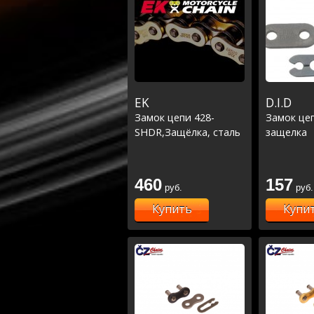
EK
D.I.D
Замок цепи 428-
Замок цеп
SHDR,Защёлка, сталь
защелка
460
157
руб.
руб.
Купить
Купи