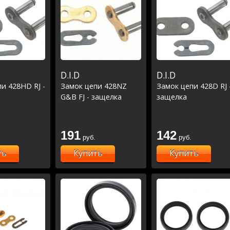
D.I.D
D.I.D
и 428HD RJ -
Замок цепи 428NZ
Замок цепи 428D RJ 
G&B FJ - защелка
защелка
191
142
руб.
руб.
ть
Купить
Купить