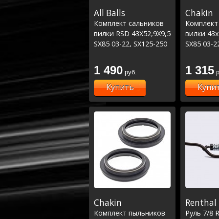
All Balls
Chakin
Комплект сальников
Комплект
вилки RSD 43X52,9X9,5
вилки 43x
SX85 03-22, SX125-250
SX85 03-2
01-02, EXC250-300 00-
01-02, EX
01/ TC85 14-21/MC85
01/ TC85 
1 490
1 315
руб.
р
21
21 (55-114
Купить
Купи
Chakin
Renthal
Комплект пыльников
Руль 7/8 R