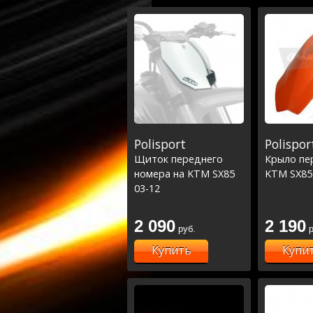
Polisport
Polispor
Щиток переднего
Крыло пе
номера на KTM SX85
KTM SX85
03-12
2 090
2 190
руб.
р
Купить
Купи