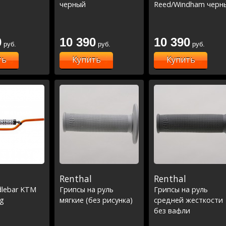
черный
Reed/Windham черн
0
10 390
10 390
руб.
руб.
руб.
ть
Купить
Купить
Renthal
Renthal
dlebar KTM
Грипсы на руль
Грипсы на руль
ng
мягкие (без рисунка)
средней жесткости
без вафли