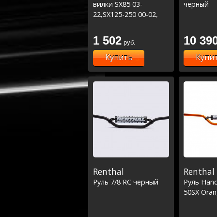
вилки SX85 03-
черный
22,SX125-250 00-02,
EXC250-300 00-01
/TC85 14-21 /MC85 21-
1 502
10 39
руб.
22 (57-137)
Купить
Купи
Renthal
Renthal
Руль 7/8 RC черный
Руль Han
50SX Ora