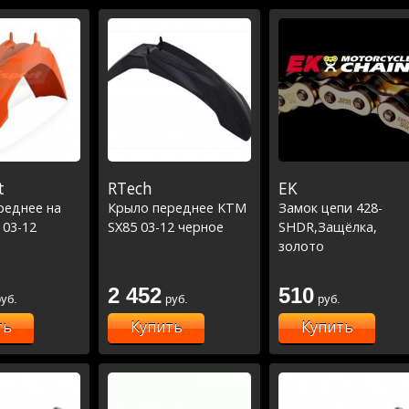
t
RTech
EK
реднее на
Крыло переднее KTM
Замок цепи 428-
 03-12
SX85 03-12 черное
SHDR,Защёлка,
золото
2 452
510
уб.
руб.
руб.
ть
Купить
Купить