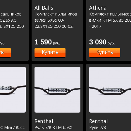
All Balls
Athena
 сальников
Комплект пыльников
Комплект пыльнико
52,9x9,5
вилки SX85 03-
вилки KTM SX 85 20
2, SX125-250
22,SX125-250 00-02,
- 2017
C250-300 00-
EXC250-300 00-01
43X53,4X5,8/11,8
14-21/MC85
/TC85 14-21 /MC85 21-
1 590
3 090
уб.
руб.
руб.
)
22
ть
Купить
Купить
Renthal
Renthal
C Mini / 85cc
Руль 7/8 KTM 65SX
Руль 7/8