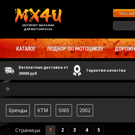
На са
ИНТЕРНЕТ-МАГАЗИН
ДЛЯ МОТОКРОССА
КАТАЛОГ
ПОДБОР ПО МОТОЦИКЛУ
ДОРОЖНЫ
Бесплатная доставка от
Гарантия качества
20000 руб
Бренды
KTM
SX65
2002
1
2
3
4
5
Страницы: