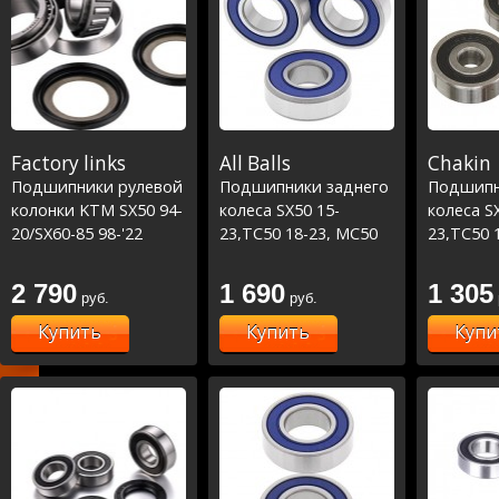
Factory links
All Balls
Chakin
Подшипники рулевой
Подшипники заднего
Подшипн
колонки KTM SX50 94-
колеса SX50 15-
колеса S
20/SX60-85 98-'22
23,TC50 18-23, MC50
23,TC50 
/TC85 14-17 (22-1047)
21-23
21-23
2 790
1 690
1 305
руб.
руб.
Купить
Купить
Купи