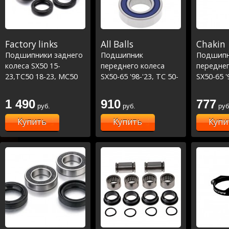
Factory links
All Balls
Chakin
Подшипники заднего
Подшипник
Подшип
колеса SX50 15-
переднего колеса
переднег
23,TC50 18-23, MC50
SX50-65 '98-'23, TC 50-
SX50-65 '
21-23 (25-1711)
65 18-23, MC50-65 21-
65 18-23,
23
23
1 490
910
777
руб.
руб.
руб
Купить
Купить
Купи