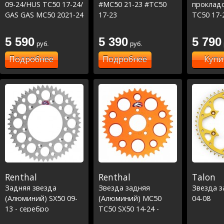
09-24/HUS TC50 17-24/
#MC50 21-23 #TC50
прокладо
GAS GAS MC50 2021-24
17-23
TC50 17-
23
5 590
5 390
5 790
руб.
руб.
Подробнее
Подробнее
Купи
Renthal
Renthal
Talon
Задняя звезда
Звезда задняя
Звезда з
(Алюминий) SX50 09-
(Алюминий) MC50
04-08
13 - серебро
TC50 SX50 14-24 -
оранжевый