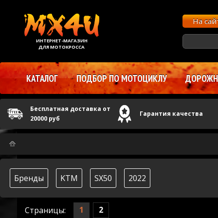
На са
ИНТЕРНЕТ-МАГАЗИН
ДЛЯ МОТОКРОССА
КАТАЛОГ
ПОДБОР ПО МОТОЦИКЛУ
ДОРОЖНЫ
Бесплатная доставка от
Гарантия качества
20000 руб
Бренды
KTM
SX50
2022
1
2
Страницы: