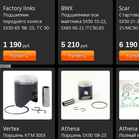
Factory links
BWX
Scar
Подшипник
Подшипники оси
Стартова
переднего колеса
маятника SX50 10-22,
SX50 21-2
SX50-65 '98-'23, TC 50-
SX65 00-22 /TC50,65
21/MC50-
65 18-23, MC50-65 21-
18-22 /MC65,85 21-22
черная
23 (25-1135)
1 190
5 210
6 190
руб.
руб.
Купить
Купить
Купи
Vertex
Athena
Athena
Поршень KTM 50SX
Поршень SX50 '09-23
Полный 