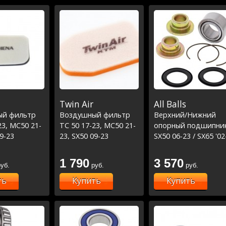
Twin Air
All Balls
ый фильтр
Воздушный фильтр
Верхний/Нижний
23, MC50 21-
TC 50 17-23, MC50 21-
опорный подшипни
09-23
23, SX50 09-23
SX50 06-23 / SX65 '02
23/TC85 14-23
1 790
3 570
уб.
руб.
руб.
ть
Купить
Купить