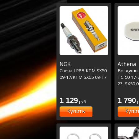
NGK
Athena
Свеча LR8B KTM SX50
Воздушн
09-17/KTM SX65 09-17
TC 50 17-
23, SX50 
1 129
1 790
руб.
р
Купить
Купи