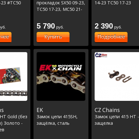
-23 #TC50
прокладок SX50 09-23,
14-23 TC50 17-23
TC50 17-23, MC50 21-
23
5 790
2 390
уб.
руб.
руб.
нее
Купить
Подробнее
ns
EK
CZ Chains
HT Gold (без
Замок цепи 415SH,
Замок цепи 415 HT -
) Золото -
защёлка, сталь
защелка
ев