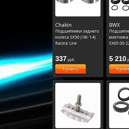
Chakin
BWX
Подшипники заднего
Подшипн
колеса SX50 ('06-'14)
маятника 
Racing Line
SX65 00-2
18-22 /MC
337
5 210
руб.
р
Купить
Купи