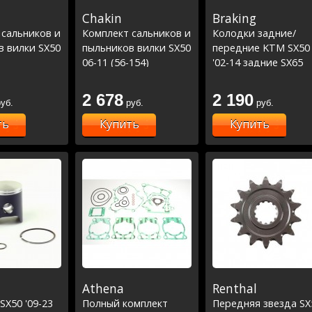
Chakin
Braking
 сальников и
Комплект сальников и
Колодки задние/
в вилки SX50
пыльников вилки SX50
передние KTM SX50
06-11 (56-154)
'02-14 задние SX65
'04-08
2 678
2 190
уб.
руб.
руб.
ть
Купить
Купить
Athena
Renthal
X50 '09-23
Полный комплект
Передняя звезда SX