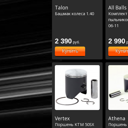
Talon
All Balls
Башмак колеса 1.40
Комплект
пыльнико
06-11
2 390
2 990
руб.
р
Купить
Купи
Vertex
Athena
Поршень KTM 50SX
Поршень S