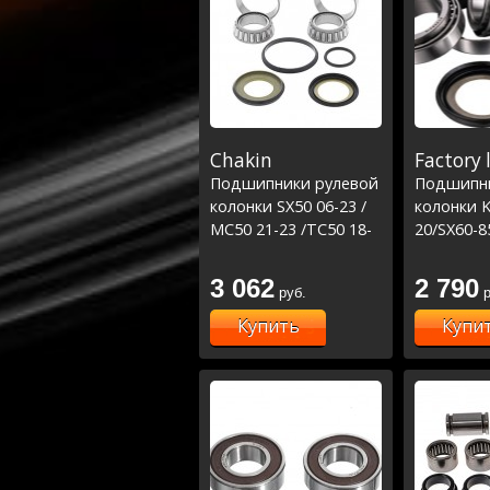
Chakin
Factory 
Подшипники рулевой
Подшипни
колонки SX50 06-23 /
колонки 
MC50 21-23 /TC50 18-
20/SX60-8
23, SX65 00-23/MC65
/TC85 14-
21-23 / TC65 18-
3 062
2 790
руб.
р
23,SX85 06-23 / MC85
21-23 / TC85 14-23 (22-
Купить
Купи
1047)