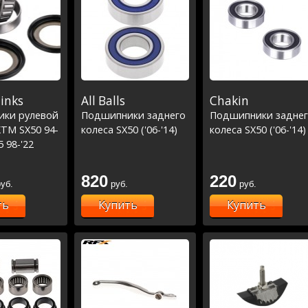
links
All Balls
Chakin
ки рулевой
Подшипники заднего
Подшипники задне
KTM SX50 94-
колеса SX50 ('06-'14)
колеса SX50 ('06-'14)
5 98-'22
17 (22-1047)
820
220
уб.
руб.
руб.
ть
Купить
Купить