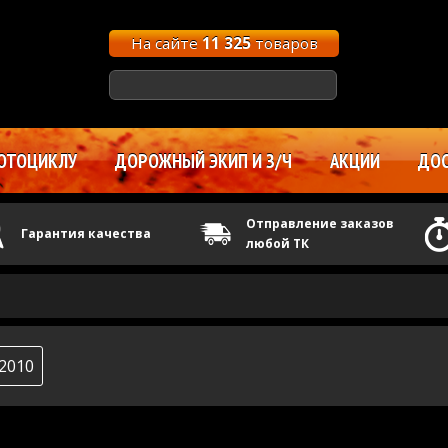
На сайте
11 325
товаров
ОТОЦИКЛУ
ДОРОЖНЫЙ ЭКИП И З/Ч
АКЦИИ
ДОС
Отправление заказов
Гарантия качества
любой ТК
2010