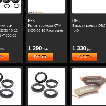
RFX
DRC
ики оси
Рычаг тормоза KTM
Башмак колеса DRC
SX50 10-22,
SX50 06-16 Race series
1.40
2 /TC50,65
65,85 21-22
1 290
1 330
уб.
руб.
руб.
ть
Купить
Купить