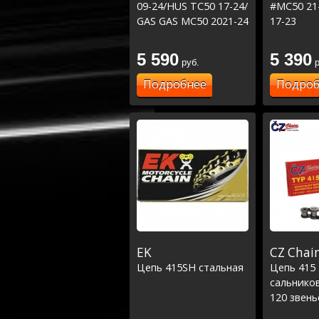
09-24/HUS TC50 17-24/
#MC50 21
GAS GAS MC50 2021-24
17-23
5 590
5 390
руб.
р
Подробнее
Подроб
EK
CZ Chai
Цепь 415SH стальная
Цепь 415 
сальников
120 звень