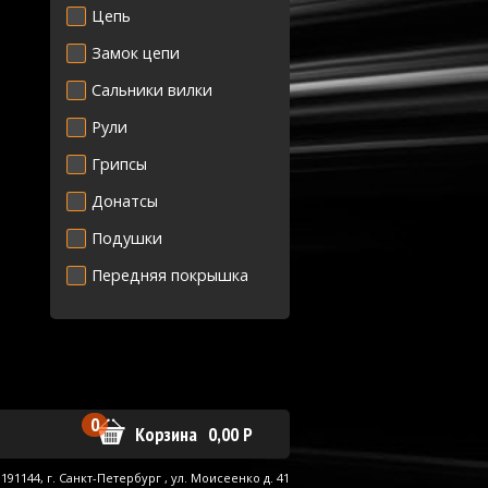
Цепь
Замок цепи
Сальники вилки
Рули
Грипсы
Донатсы
Подушки
Передняя покрышка
0
Корзина
0,00
Р
191144, г.
Санкт-Петербург
,
ул. Моисеенко д. 41