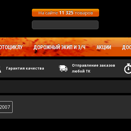
На сайте
11 325
товаров
ОТОЦИКЛУ
ДОРОЖНЫЙ ЭКИП И З/Ч
АКЦИИ
ДОС
Отправление заказов
Гарантия качества
любой ТК
2007