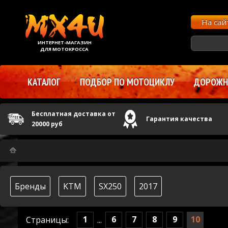
На са
ИНТЕРНЕТ-МАГАЗИН
ДЛЯ МОТОКРОССА
КАТАЛОГ
ПОДБОР ПО МОТОЦИКЛУ
ДОРОЖНЫ
Бесплатная доставка от
Гарантия качества
20000 руб
Бренды
KTM
SX250
2017
1
6
7
8
9
10
Страницы:
...