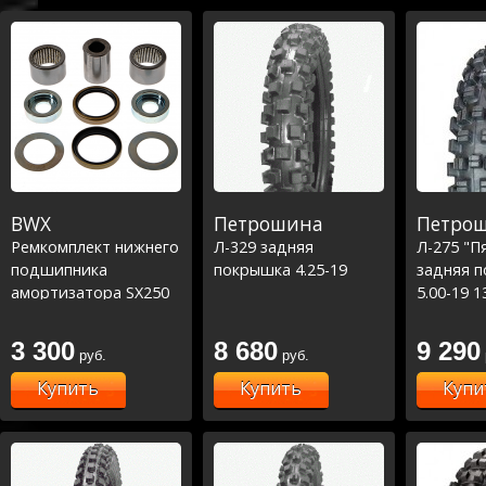
BWX
Петрошина
Петро
Ремкомплект нижнего
Л-329 задняя
Л-275 "П
подшипника
покрышка 4.25-19
задняя 
амортизатора SX250
5.00-19 1
12-22, SXF250/350/450
11-20 \ TC125 14-
3 300
8 680
9 290
руб.
руб.
20,TE150 17-22 (29-
5066)
Купить
Купить
Купи