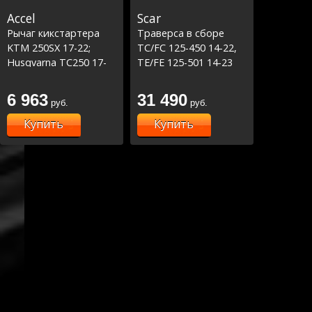
Accel
Scar
Рычаг кикстартера
Траверса в сборе
KTM 250SX 17-22;
TC/FC 125-450 14-22,
Husqvarna TC250 17-
TE/FE 125-501 14-23
22, Gas Gas 250SX 17-
вылет: 22мм - синяя
22
6 963
31 490
руб.
руб.
Купить
Купить