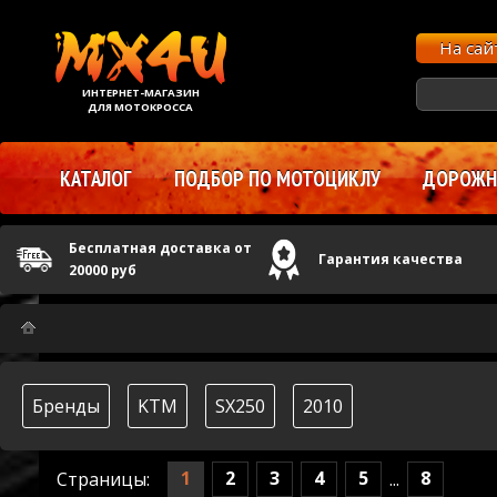
На са
ИНТЕРНЕТ-МАГАЗИН
ДЛЯ МОТОКРОССА
КАТАЛОГ
ПОДБОР ПО МОТОЦИКЛУ
ДОРОЖНЫ
Бесплатная доставка от
Гарантия качества
20000 руб
Бренды
KTM
SX250
2010
1
2
3
4
5
8
Страницы:
...