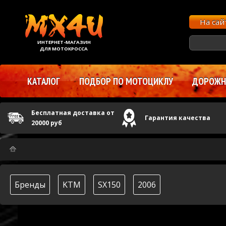
На са
ИНТЕРНЕТ-МАГАЗИН
ДЛЯ МОТОКРОССА
КАТАЛОГ
ПОДБОР ПО МОТОЦИКЛУ
ДОРОЖНЫ
Бесплатная доставка от
Гарантия качества
20000 руб
Бренды
KTM
SX150
2006