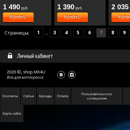
17, TC125
1 490
1 390
2 035
руб.
руб.
TE250-300
1046)
Купить
Купить
Купи
1
3
4
5
6
7
8
9
Страницы:
...
Личный кабинет
2026 ©, shop.MX4U
Все для
мотокросса
Пользовательское
Контакты
Статьи
Бренды
Оплата
соглашения
Карта сайта