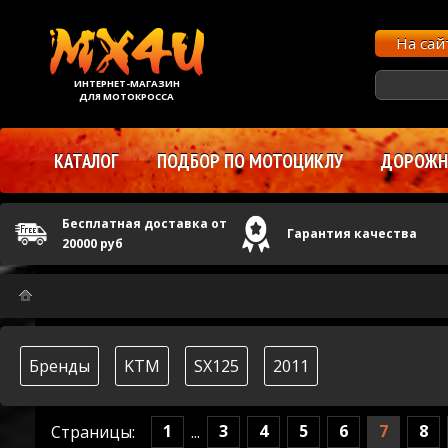
На са
ИНТЕРНЕТ-МАГАЗИН
ДЛЯ МОТОКРОССА
КАТАЛОГ
ПОДБОР ПО МОТОЦИКЛУ
ДОРОЖНЫ
Бесплатная доставка от
Гарантия качества
20000 руб
Бренды
KTM
SX125
2011
1
3
4
5
6
7
8
Страницы:
...