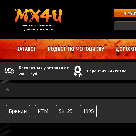
На са
ИНТЕРНЕТ-МАГАЗИН
ДЛЯ МОТОКРОССА
КАТАЛОГ
ПОДБОР ПО МОТОЦИКЛУ
ДОРОЖНЫ
Бесплатная доставка от
Гарантия качества
20000 руб
Бренды
KTM
SX125
1995