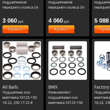
подшипников
подшипников
подшипн
переднего колеса SX-
переднего колеса SX-
переднег
SXF 03-23, EXC 03-05,
SXF 03-23, EXC 03-05,
SXF 03-23
EXCF 12-22, TC-FC-FE-
EXCF 12-22, TC-FC-FE-
EXCF 12-2
3 060
4 060
5 088
руб.
руб.
TE 14-23 ,MC-MCF 21-
TE 14-23 ,MC-MCF 21-
TE 14-23
23 ,Beta RR300 2T 13-
23 ,Beta RR300 2T 13-
23 ,Beta 
Купить
Купить
Купи
22, Xtr300 15-22
22, Xtr300 15-22
22, Xtr30
Line
All Balls
BWX
Factory 
Подшипник оси
Ремкомплект
Подшипн
маятника SX125-150
подшипники оси
маятника
16-22, 250 17-22 #
маятника SX125-150
16-22, 25
SXF250-350 16-22, 450
16-22, 250 17-22 #
SXF250-3