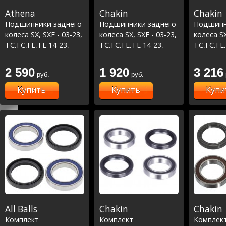
Athena
Chakin
Chakin
Подшипники заднего
Подшипники заднего
Подшипн
колеса SX, SXF - 03-23,
колеса SX, SXF - 03-23,
колеса SX
TC,FC,FE,TE 14-23,
TC,FC,FE,TE 14-23,
TC,FC,FE,
MC,MCF,EC,ECF 21-23
MC,MCF,EC,ECF 21-23
MC,MCF,E
Racing Li
2 590
1 920
3 216
руб.
руб.
Купить
Купить
Купи
All Balls
Chakin
Chakin
Комплект
Комплект
Комплек