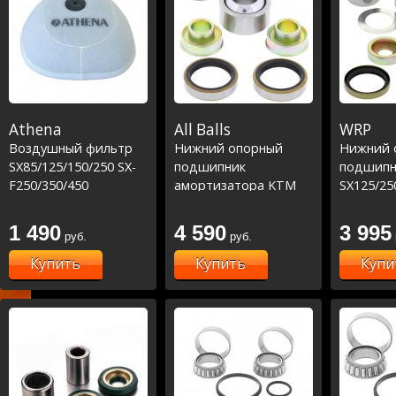
Athena
All Balls
WRP
Воздушный фильтр
Нижний опорный
Нижний 
SX85/125/150/250 SX-
подшипник
подшипн
F250/350/450
амортизатора KTM
SX125/25
Husqvarna
SX '98-11, SX-F250 '05-
F250/350/
TC85/125/250
10, SX-SX-F450 '03-10
(29-5066)
1 490
4 590
3 995
руб.
руб.
FC250/350/450
Купить
Купить
Купи