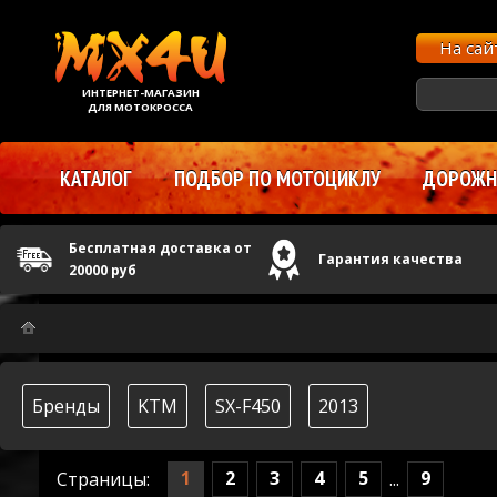
На са
ИНТЕРНЕТ-МАГАЗИН
ДЛЯ МОТОКРОССА
КАТАЛОГ
ПОДБОР ПО МОТОЦИКЛУ
ДОРОЖНЫ
Бесплатная доставка от
Гарантия качества
20000 руб
Бренды
KTM
SX-F450
2013
1
2
3
4
5
9
Страницы:
...