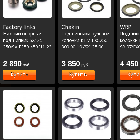
Factory links
Chakin
WRP
Нижний опорный
Подшипники рулевой
Подшипн
подшипник SX125-
колонки KTM EXC250-
колонки
250/SX-F250-450 '11-23
300 00-10 /SX125 00-
98-07/EX
# FC/TC 14-22
23/SX150 08-23/SX250
17/EXC25
#MC/MCF 21-23 (29-
00-23 /SXF250 03-
22/EXC25
2 890
3 850
4 450
руб.
руб.
5090)
23/SXF350 11-23
22/EXC30
/SXF450 11-23 (22-
17/EXC30
Купить
Купить
Купи
1026)
22/EXC35
22/EXC45
22/EXC45
94-22/SX
16/SX250
03-06/SX
22/SXF35
22/SXF450
1026)