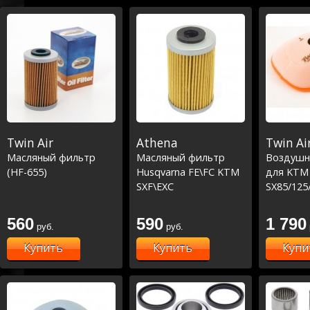
Twin Air
Athena
Twin Ai
Масляный фильтр
Масляный фильтр
Воздушн
(HF-655)
Husqvarna FE\FC KTM
для KTM
SXF\EXC
SX85/125
F250/350
Husqvarn
560
590
1 790
руб.
руб.
TC85/125
FC250/35
Купить
Купить
Купи